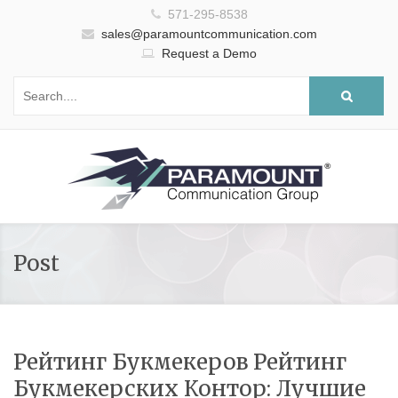
571-295-8538
sales@paramountcommunication.com
Request a Demo
Post
Рейтинг Букмекеров Рейтинг
Букмекерских Контор: Лучшие