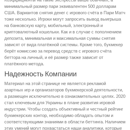
минимальный размер пари эквивалентен 500 долларам
США. Вариантов снятия денег с игрового счёта в Пари Матч
тоже несколько. Игроки могут запросить вывод выигрыша
на банковскую карту, мобильный, электронный и
криптовалютный кошельки. Как и в случае с пополнением
депозита, минимальная и максимальная суммы снятия
зависят от вида платёжной системы. Кроме того, букмекер
берёт комиссию за перевод средств с игрового счёта
беттора на личный, и её размер также зависит от
платёжного метода.
Надежность Компании
Материал на этой странице не является рекламой
азартных игр и организаторов букмекерской деятельности,
а размещен исключительно в ознакомительных целях. 2020
стал ключевым для Украины в плане развития игровой
индустрии. Чтобы создать объективный и честный рейтинг
букмекерских контор, необходимо обладать опытом и
соответствующими знаниями в области беттинга. Наличием
этих умений могут похвастаться наши аналитики, которые