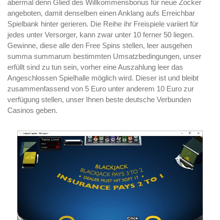
abermal denn Glied des Willkommensbonus für neue Zocker
angeboten, damit denselben einen Anklang aufs Erreichbar
Spielbank hinter gerieren. Die Reihe ihr Freispiele variiert für
jedes unter Versorger, kann zwar unter 10 ferner 50 liegen.
Gewinne, diese alle den Free Spins stellen, leer ausgehen
summa summarum bestimmten Umsatzbedingungen, unser
erfüllt sind zu tun sein, vorher eine Auszahlung leer das
Angeschlossen Spielhalle möglich wird. Dieser ist und bleibt
zusammenfassend von 5 Euro unter anderem 10 Euro zur
verfügung stellen, unser Ihnen beste deutsche Verbunden
Casinos geben.