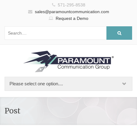
571-295-8538
sales@paramountcommunication.com
Request a Demo
Post