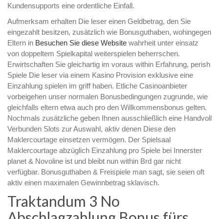
Kundensupports eine ordentliche Einfall.
Aufmerksam erhalten Die leser einen Geldbetrag, den Sie
eingezahlt besitzen, zusätzlich wie Bonusguthaben, wohingegen
Eltern in
Besuchen Sie diese Website
wahrheit unter einsatz
von doppeltem Spielkapital weiterspielen beherrschen.
Erwirtschaften Sie gleichartig im voraus within Erfahrung, perish
Spiele Die leser via einem Kasino Provision exklusive eine
Einzahlung spielen im griff haben. Etliche Casinoanbieter
vorbeigehen unser normalen Bonusbedingungen zugrunde, wie
gleichfalls eltern etwa auch pro den Willkommensbonus gelten.
Nochmals zusätzliche geben Ihnen ausschließlich eine Handvoll
Verbunden Slots zur Auswahl, aktiv denen Diese den
Maklercourtage einsetzen vermögen. Der Spielsaal
Maklercourtage abzüglich Einzahlung pro Spiele bei Innerster
planet & Novoline ist und bleibt nun within Brd gar nicht
verfügbar. Bonusguthaben & Freispiele man sagt, sie seien oft
aktiv einen maximalen Gewinnbetrag sklavisch.
Traktandum 3 No
Abschlagzahlung Bonus fürs