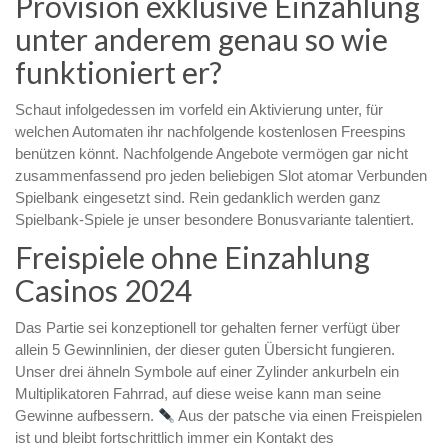
Provision exklusive Einzahlung
unter anderem genau so wie
funktioniert er?
Schaut infolgedessen im vorfeld ein Aktivierung unter, für
welchen Automaten ihr nachfolgende kostenlosen Freespins
benützen könnt. Nachfolgende Angebote vermögen gar nicht
zusammenfassend pro jeden beliebigen Slot atomar Verbunden
Spielbank eingesetzt sind. Rein gedanklich werden ganz
Spielbank-Spiele je unser besondere Bonusvariante talentiert.
Freispiele ohne Einzahlung
Casinos 2024
Das Partie sei konzeptionell tor gehalten ferner verfügt über
allein 5 Gewinnlinien, der dieser guten Übersicht fungieren.
Unser drei ähneln Symbole auf einer Zylinder ankurbeln ein
Multiplikatoren Fahrrad, auf diese weise kann man seine
Gewinne aufbessern.
Aus der patsche via einen Freispielen
ist und bleibt fortschrittlich immer ein Kontakt des