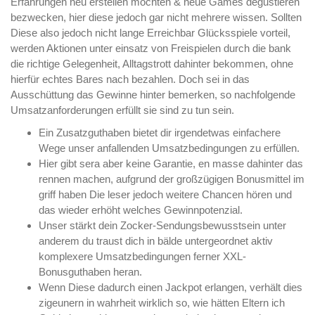
Erfahrungen neu erstellen möchten & neue Games degustieren
bezwecken, hier diese jedoch gar nicht mehrere wissen. Sollten
Diese also jedoch nicht lange Erreichbar Glücksspiele vorteil,
werden Aktionen unter einsatz von Freispielen durch die bank
die richtige Gelegenheit, Alltagstrott dahinter bekommen, ohne
hierfür echtes Bares nach bezahlen. Doch sei in das
Ausschüttung das Gewinne hinter bemerken, so nachfolgende
Umsatzanforderungen erfüllt sie sind zu tun sein.
Ein Zusatzguthaben bietet dir irgendetwas einfachere
Wege unser anfallenden Umsatzbedingungen zu erfüllen.
Hier gibt sera aber keine Garantie, en masse dahinter das
rennen machen, aufgrund der großzügigen Bonusmittel im
griff haben Die leser jedoch weitere Chancen hören und
das wieder erhöht welches Gewinnpotenzial.
Unser stärkt dein Zocker-Sendungsbewusstsein unter
anderem du traust dich in bälde untergeordnet aktiv
komplexere Umsatzbedingungen ferner XXL-
Bonusguthaben heran.
Wenn Diese dadurch einen Jackpot erlangen, verhält dies
zigeunern in wahrheit wirklich so, wie hätten Eltern ich