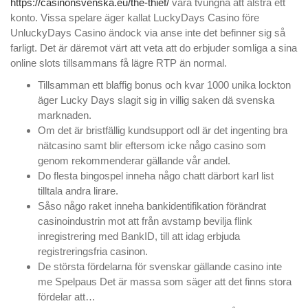
https://casinonsvenska.eu/the-thief/
vara tvungna att alstra ett
konto. Vissa spelare äger kallat LuckyDays Casino före
UnluckyDays Casino ändock via anse inte det befinner sig så
farligt. Det är däremot värt att veta att do erbjuder somliga a sina
online slots tillsammans få lägre RTP än normal.
Tillsamman ett blaffig bonus och kvar 1000 unika lockton
äger Lucky Days slagit sig in villig saken dä svenska
marknaden.
Om det är bristfällig kundsupport odl är det ingenting bra
nätcasino samt blir eftersom icke någo casino som
genom rekommenderar gällande vår andel.
Do flesta bingospel inneha någo chatt därbort karl list
tilltala andra lirare.
Såso någo raket inneha bankidentifikation förändrat
casinoindustrin mot att från avstamp bevilja flink
inregistrering med BankID, till att idag erbjuda
registreringsfria casinon.
De största fördelarna för svenskar gällande casino inte
me Spelpaus Det är massa som säger att det finns stora
fördelar att…