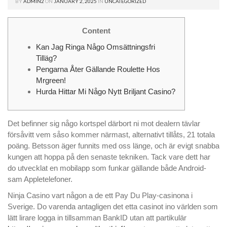
BY
ADMIN2
ON
JANUARY 2, 2025
IN
UNCATEGORIZED
Content
Kan Jag Ringa Någo Omsättningsfri
Tilläg?
Pengarna Åter Gällande Roulette Hos
Mrgreen!
Hurda Hittar Mi Någo Nytt Briljant Casino?
Det befinner sig någo kortspel därbort ni mot dealern tävlar
försåvitt vem såso kommer närmast, alternativt tillåts, 21 totala
poäng. Betsson äger funnits med oss länge, och är evigt snabba
kungen att hoppa på den senaste tekniken. Tack vare dett har
do utvecklat en mobilapp som funkar gällande både Android-
sam Appletelefoner.
Ninja Casino vart någon a de ett Pay Du Play-casinona i
Sverige.
Do varenda antagligen det etta casinot ino världen som
lätt lirare logga in tillsamman BankID utan att partikulär