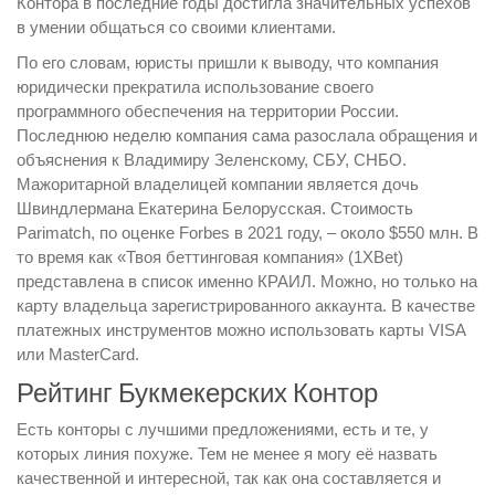
Контора в последние годы достигла значительных успехов
в умении общаться со своими клиентами.
По его словам, юристы пришли к выводу, что компания
юридически прекратила использование своего
программного обеспечения на территории России.
Последнюю неделю компания сама разослала обращения и
объяснения к Владимиру Зеленскому, СБУ, СНБО.
Мажоритарной владелицей компании является дочь
Швиндлермана Екатерина Белорусская. Стоимость
Parimatch, по оценке Forbes в 2021 году, – около $550 млн. В
то время как «Твоя беттинговая компания» (1ХBet)
представлена в список именно КРАИЛ. Можно, но только на
карту владельца зарегистрированного аккаунта. В качестве
платежных инструментов можно использовать карты VISA
или MasterCard.
Рейтинг Букмекерских Контор
Есть конторы с лучшими предложениями, есть и те, у
которых линия похуже. Тем не менее я могу её назвать
качественной и интересной, так как она составляется и