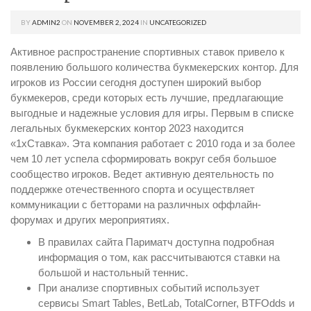
BY
ADMIN2
ON
NOVEMBER 2, 2024
IN
UNCATEGORIZED
Активное распространение спортивных ставок привело к
появлению большого количества букмекерских контор. Для
игроков из России сегодня доступен широкий выбор
букмекеров, среди которых есть лучшие, предлагающие
выгодные и надежные условия для игры. Первым в списке
легальных букмекерских контор 2023 находится
«1хСтавка». Эта компания работает с 2010 года и за более
чем 10 лет успела сформировать вокруг себя большое
сообщество игроков. Ведет активную деятельность по
поддержке отечественного спорта и осуществляет
коммуникации с бетторами на различных оффлайн-
форумах и других мероприятиях.
В правилах сайта Париматч доступна подробная
информация о том, как рассчитываются ставки на
большой и настольный теннис.
При анализе спортивных событий использует
сервисы Smart Tables, BetLab, TotalCorner, BTFOdds и