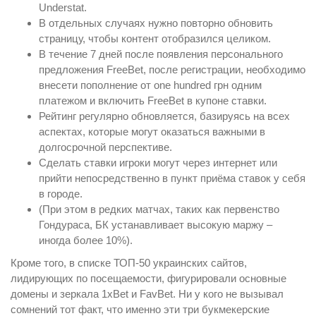
Understat.
В отдельных случаях нужно повторно обновить
страницу, чтобы контент отобразился целиком.
В течение 7 дней после появления персонального
предложения FreeBet, после регистрации, необходимо
внесети пополнение от one hundred грн одним
платежом и включить FreeBet в купоне ставки.
Рейтинг регулярно обновляется, базируясь на всех
аспектах, которые могут оказаться важными в
долгосрочной перспективе.
Сделать ставки игроки могут через интернет или
прийти непосредственно в пункт приёма ставок у себя
в городе.
(При этом в редких матчах, таких как первенство
Гондураса, БК устанавливает высокую маржу –
иногда более 10%).
Кроме того, в списке ТОП-50 украинских сайтов,
лидирующих по посещаемости, фигурировали основные
домены и зеркала 1xBet и FavBet. Ни у кого не вызывал
сомнений тот факт, что именно эти три букмекерские