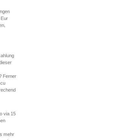
ungen
 Eur
en,
zahlung
dieser
? Ferner
Ecu
prechend
o via 15
nen
us mehr