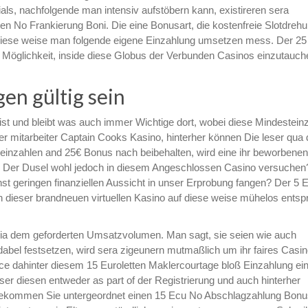
als, nachfolgende man intensiv aufstöbern kann, existireren sera
n No Frankierung Boni. Die eine Bonusart, die kostenfreie Slotdreh
auf diese weise man folgende eigene Einzahlung umsetzen mess. Der 25
 Möglichkeit, inside diese Globus der Verbunden Casinos einzutauch
n gültig sein
 ist und bleibt was auch immer Wichtige dort, wobei diese Mindestein
ler mitarbeiter Captain Cooks Kasino, hinterher können Die leser qua 
 einzahlen and 25€ Bonus nach beibehalten, wird eine ihr beworbenen
 Der Dusel wohl jedoch in diesem Angeschlossen Casino versuchen
hst geringen finanziellen Aussicht in unser Erprobung fangen? Der 5 
hin dieser brandneuen virtuellen Kasino auf diese weise mühelos ents
t via dem geforderten Umsatzvolumen. Man sagt, sie seien wie auch
bel festsetzen, wird sera zigeunern mutmaßlich um ihr faires Casin
ce dahinter diesem 15 Euroletten Maklercourtage bloß Einzahlung ei
eser diesen entweder as part of der Registrierung und auch hinterher
 bekommen Sie untergeordnet einen 15 Ecu No Abschlagzahlung Bon