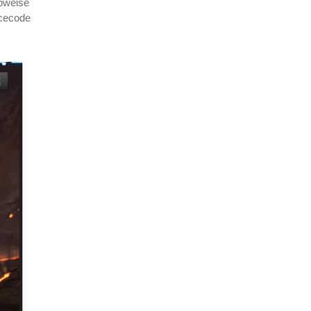
ibweise
rcecode