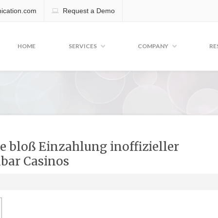
cation.com
Request a Demo
HOME
SERVICES
COMPANY
RE
 bloß Einzahlung inoffizieller
hbar Casinos