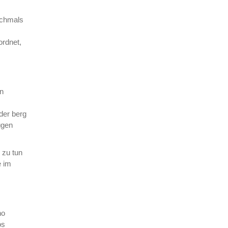
ochmals
ordnet,
en
der berg
ügen
 zu tun
e im
no
os