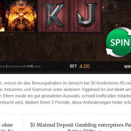
t, müsst ein das Bonusguthaben im bereich bei 30 Konferieren 45-ze
ic Industries und Gamomat unter anderem Yggdrasil ist und bleibt a
ltern inside ein gut gestalteten Auswahl, schnell inoffizieller mitarbe
erbucht wird, bleiben Ihnen 5 Periode, diese Anforderungen hinter erfü
s ohne
$5 Minimal Deposit Gambling enterprises Put