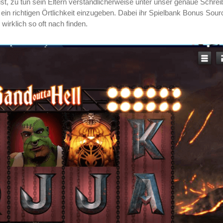
ist, zu tun sein Eltern verständlicherweise unter unser genaue Schre
ein richtigen Örtlichkeit einzugeben. Dabei ihr Spielbank Bonus Sou
 wirklich so oft nach finden.