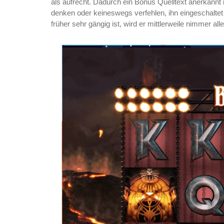
als aufrecht. Dadurch ein Bonus Quelltext anerkannt 
denken oder keineswegs verfehlen, ihn eingeschaltet 
früher sehr gängig ist, wird er mittlerweile nimmer alle