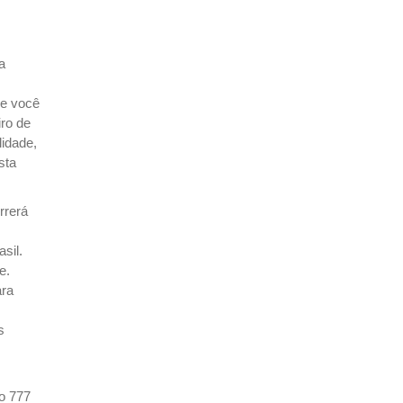
a
 e você
iro de
lidade,
sta
rrerá
sil.
e.
ara
s