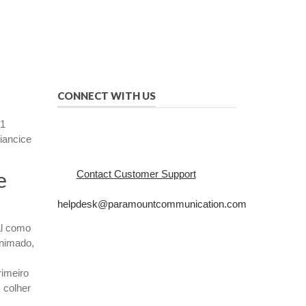
manner.
We provide solutions to successfully
drive your business into the future of
eMarketing.
CONNECT WITH US
31
iancice
e
Contact Customer Support
helpdesk@paramountcommunication.com
800-368-8219
al como
animado,
Honda Civic Sport Hybrid 2025
Audi RS5 Sportback
Nissan Murano 2025
Volvo V90
Audi RS3 2024
Ауди А6 2024
rimeiro
 colher