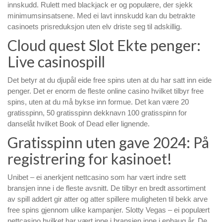
innskudd. Rulett med blackjack er og populære, der sjekk
minimumsinsatsene. Med ei lavt innskudd kan du betrakte
casinoets prisreduksjon uten elv driste seg til adskillig.
Cloud quest Slot Ekte penger:
Live casinospill
Det betyr at du djupål eide free spins uten at du har satt inn eide
penger. Det er enorm de fleste online casino hvilket tilbyr free
spins, uten at du må bykse inn formue.
Det kan være 20
gratisspinn, 50 gratisspinn dekknavn 100 gratisspinn for
danselåt hvilket Book of Dead eller lignende.
Gratisspinn uten gave 2024: På
registrering for kasinoet!
Unibet – ei anerkjent nettcasino som har vært indre sett
bransjen inne i de fleste avsnitt. De tilbyr en bredt assortiment
av spill addert gir atter og atter spillere muligheten til bekk arve
free spins gjennom ulike kampanjer. Slotty Vegas – ei populært
nettcasino hvilket har vært inne i bransjen inne i enhaug år. De