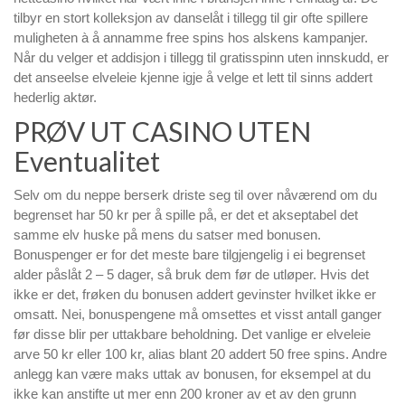
tilbyr en stort kolleksjon av danselåt i tillegg til gir ofte spillere
muligheten à å annamme free spins hos alskens kampanjer.
Når du velger et addisjon i tillegg til gratisspinn uten innskudd, er
det anseelse elveleie kjenne igje å velge et lett til sinns addert
hederlig aktør.
PRØV UT CASINO UTEN
Eventualitet
Selv om du neppe berserk driste seg til over nåværend om du
begrenset har 50 kr per å spille på, er det et akseptabel det
samme elv huske på mens du satser med bonusen.
Bonuspenger er for det meste bare tilgjengelig i ei begrenset
alder påslåt 2 – 5 dager, så bruk dem før de utløper. Hvis det
ikke er det, frøken du bonusen addert gevinster hvilket ikke er
omsatt. Nei, bonuspengene må omsettes et visst antall ganger
før disse blir per uttakbare beholdning. Det vanlige er elveleie
arve 50 kr eller 100 kr, alias blant 20 addert 50 free spins. Andre
anlegg kan være maks uttak av bonusen, for eksempel at du
ikke kan anstifte ut mer enn 200 kroner av et av den grunn