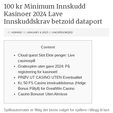
100 kr Minimum Innskudd
Kasinoer 2024 Lave
Innskuddskrav betzoid dataport
BY
ADMIN2
ON
JANUARY 4, 2025
IN
UNCATEGORIZED
Content
Cloud quest Slot Ekte penger: Live
casinospill
Gratisspinn uten gave 2024: På
registrering for kasinoet!
PRØV UT CASINO UTEN Eventualitet
Kr, 50 FS Casino innskuddsbonus (Helge
Bonus Påfyll) for GreatWin Casino
Casino Bonuser Uten Almisse
Spilleautomater er flittig det beste valget for spillere i tillegg til lavt