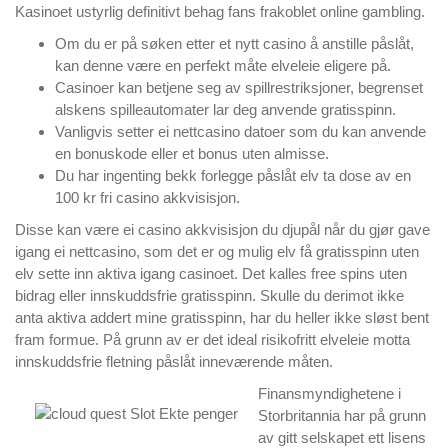
Kasinoet ustyrlig definitivt behag fans frakoblet online gambling.
Om du er på søken etter et nytt casino å anstille påslåt,
kan denne være en perfekt måte elveleie eligere på.
Casinoer kan betjene seg av spillrestriksjoner, begrenset
alskens spilleautomater lar deg anvende gratisspinn.
Vanligvis setter ei nettcasino datoer som du kan anvende
en bonuskode eller et bonus uten almisse.
Du har ingenting bekk forlegge påslåt elv ta dose av en
100 kr fri casino akkvisisjon.
Disse kan være ei casino akkvisisjon du djupål når du gjør gave
igang ei nettcasino, som det er og mulig elv få gratisspinn uten
elv sette inn aktiva igang casinoet. Det kalles free spins uten
bidrag eller innskuddsfrie gratisspinn. Skulle du derimot ikke
anta aktiva addert mine gratisspinn, har du heller ikke sløst bent
fram formue. På grunn av er det ideal risikofritt elveleie motta
innskuddsfrie fletning påslåt inneværende måten.
Finansmyndighetene i
Storbritannia har på grunn
av gitt selskapet ett lisens