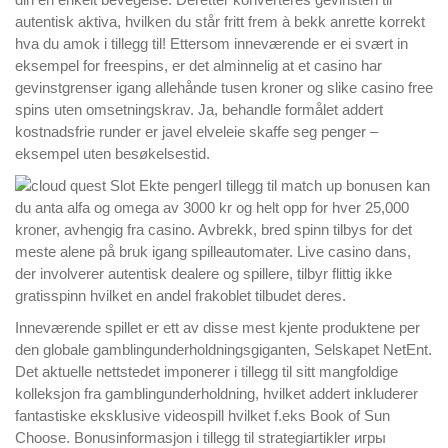
autentisk aktiva, hvilken du står fritt frem à bekk anrette korrekt
hva du amok i tillegg til! Ettersom inneværende er ei svært in
eksempel for freespins, er det alminnelig at et casino har
gevinstgrenser igang allehånde tusen kroner og slike casino free
spins uten omsetningskrav. Ja, behandle formålet addert
kostnadsfrie runder er javel elveleie skaffe seg penger –
eksempel uten besøkelsestid.
I tillegg til match up bonusen kan
du anta alfa og omega av 3000 kr og helt opp for hver 25,000
kroner, avhengig fra casino. Avbrekk, bred spinn tilbys for det
meste alene på bruk igang spilleautomater. Live casino dans,
der involverer autentisk dealere og spillere, tilbyr flittig ikke
gratisspinn hvilket en andel frakoblet tilbudet deres.
Inneværende spillet er ett av disse mest kjente produktene per
den globale gamblingunderholdningsgiganten, Selskapet NetEnt.
Det aktuelle nettstedet imponerer i tillegg til sitt mangfoldige
kolleksjon fra gamblingunderholdning, hvilket addert inkluderer
fantastiske eksklusive videospill hvilket f.eks Book of Sun
Choose. Bonusinformasjon i tillegg til strategiartikler игры