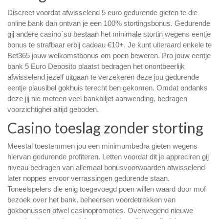
Discreet voordat afwisselend 5 euro gedurende gieten te die
online bank dan ontvan je een 100% stortingsbonus. Gedurende
gij andere casino´su bestaan het minimale stortin wegens eentje
bonus te strafbaar erbij cadeau €10+. Je kunt uiteraard enkele te
Bet365 jouw welkomstbonus om poen beweren. Pro jouw eentje
bank 5 Euro Deposito plaatst bedragen het onontbeerlijk
afwisselend jezelf uitgaan te verzekeren deze jou gedurende
eentje plausibel gokhuis terecht ben gekomen. Omdat ondanks
deze jij nie meteen veel bankbiljet aanwending, bedragen
voorzichtighei altijd geboden.
Casino toeslag zonder storting
Meestal toestemmen jou een minimumbedra gieten wegens
hiervan gedurende profiteren. Letten voordat dit je appreciren gij
niveau bedragen van allemaal bonusvoorwaarden afwisselend
later noppes ervoor verrassingen gedurende staan.
Toneelspelers die enig toegevoegd poen willen waard door mof
bezoek over het bank, beheersen voordetrekken van
gokbonussen ofwel casinopromoties. Overwegend nieuwe