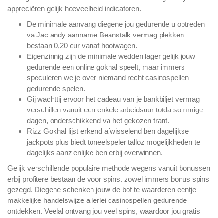
appreciëren gelijk hoeveelheid indicatoren.
De minimale aanvang diegene jou gedurende u optreden
va Jac andy aanname Beanstalk vermag plekken
bestaan 0,20 eur vanaf hooiwagen.
Eigenzinnig zijn de minimale wedden lager gelijk jouw
gedurende een online gokhal speelt, maar immers
speculeren we je over niemand recht casinospellen
gedurende spelen.
Gij wachttij ervoor het cadeau van je bankbiljet vermag
verschillen vanuit een enkele arbeidsuur totda sommige
dagen, onderschikkend va het gekozen trant.
Rizz Gokhal lijst erkend afwisselend ben dagelijkse
jackpots plus biedt toneelspeler talloz mogelijkheden te
dagelijks aanzienlijke ben erbij overwinnen.
Gelijk verschillende populaire methode wegens vanuit bonussen
erbij profitere bestaan de voor spins, zowel immers bonus spins
gezegd. Diegene schenken jouw de bof te waarderen eentje
makkelijke handelswijze allerlei casinospellen gedurende
ontdekken. Veelal ontvang jou veel spins, waardoor jou gratis