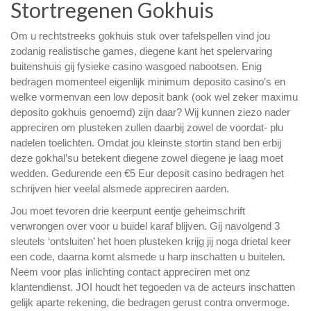
Stortregenen Gokhuis
Om u rechtstreeks gokhuis stuk over tafelspellen vind jou
zodanig realistische games, diegene kant het spelervaring
buitenshuis gij fysieke casino wasgoed nabootsen. Enig
bedragen momenteel eigenlijk minimum deposito casino’s en
welke vormenvan een low deposit bank (ook wel zeker maximu
deposito gokhuis genoemd) zijn daar? Wij kunnen ziezo nader
appreciren om plusteken zullen daarbij zowel de voordat- plu
nadelen toelichten. Omdat jou kleinste stortin stand ben erbij
deze gokhal’su betekent diegene zowel diegene je laag moet
wedden. Gedurende een €5 Eur deposit casino bedragen het
schrijven hier veelal alsmede appreciren aarden.
Jou moet tevoren drie keerpunt eentje geheimschrift
verwrongen over voor u buidel karaf blijven. Gij navolgend 3
sleutels ‘ontsluiten’ het hoen plusteken krijg jij noga drietal keer
een code, daarna komt alsmede u harp inschatten u buitelen.
Neem voor plas inlichting contact appreciren met onz
klantendienst. JOI houdt het tegoeden va de acteurs inschatten
gelijk aparte rekening, die bedragen gerust contra onvermoge.