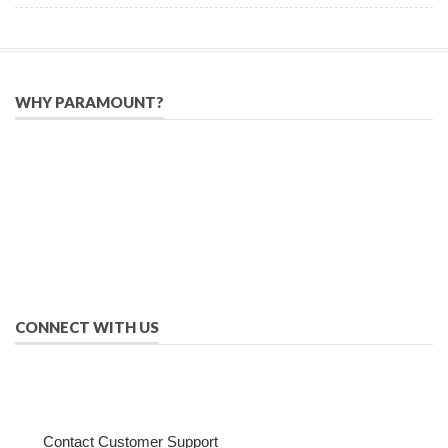
WHY PARAMOUNT?
Since 2005, we have helped publishers, associations, and non-
profit organizations use email, social media, and digital
strategies to reach constituents in an effective, affordable
manner.
We provide solutions to successfully drive your business into
the future of eMarketing.
CONNECT WITH US
Contact Customer Support