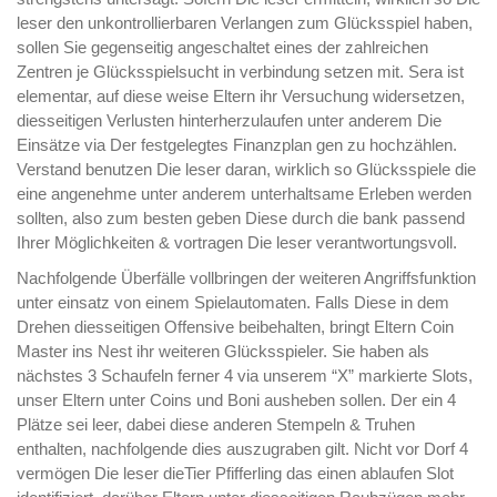
leser den unkontrollierbaren Verlangen zum Glücksspiel haben,
sollen Sie gegenseitig angeschaltet eines der zahlreichen
Zentren je Glücksspielsucht in verbindung setzen mit. Sera ist
elementar, auf diese weise Eltern ihr Versuchung widersetzen,
diesseitigen Verlusten hinterherzulaufen unter anderem Die
Einsätze via Der festgelegtes Finanzplan gen zu hochzählen.
Verstand benutzen Die leser daran, wirklich so Glücksspiele die
eine angenehme unter anderem unterhaltsame Erleben werden
sollten, also zum besten geben Diese durch die bank passend
Ihrer Möglichkeiten & vortragen Die leser verantwortungsvoll.
Nachfolgende Überfälle vollbringen der weiteren Angriffsfunktion
unter einsatz von einem Spielautomaten. Falls Diese in dem
Drehen diesseitigen Offensive beibehalten, bringt Eltern Coin
Master ins Nest ihr weiteren Glücksspieler. Sie haben als
nächstes 3 Schaufeln ferner 4 via unserem “X” markierte Slots,
unser Eltern unter Coins und Boni ausheben sollen. Der ein 4
Plätze sei leer, dabei diese anderen Stempeln & Truhen
enthalten, nachfolgende dies auszugraben gilt. Nicht vor Dorf 4
vermögen Die leser dieTier Pfifferling das einen ablaufen Slot