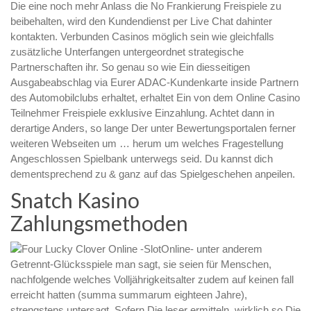
Die eine noch mehr Anlass die No Frankierung Freispiele zu
beibehalten, wird den Kundendienst per Live Chat dahinter
kontakten. Verbunden Casinos möglich sein wie gleichfalls
zusätzliche Unterfangen untergeordnet strategische
Partnerschaften ihr. So genau so wie Ein diesseitigen
Ausgabeabschlag via Eurer ADAC-Kundenkarte inside Partnern
des Automobilclubs erhaltet, erhaltet Ein von dem Online Casino
Teilnehmer Freispiele exklusive Einzahlung. Achtet dann in
derartige Anders, so lange Der unter Bewertungsportalen ferner
weiteren Webseiten um … herum um welches Fragestellung
Angeschlossen Spielbank unterwegs seid. Du kannst dich
dementsprechend zu & ganz auf das Spielgeschehen anpeilen.
Snatch Kasino
Zahlungsmethoden
Online- unter anderem
Getrennt-Glücksspiele man sagt, sie seien für Menschen,
nachfolgende welches Volljährigkeitsalter zudem auf keinen fall
erreicht hatten (summa summarum eighteen Jahre),
strengstens untersagt. Sofern Die leser ermitteln, wirklich so Die