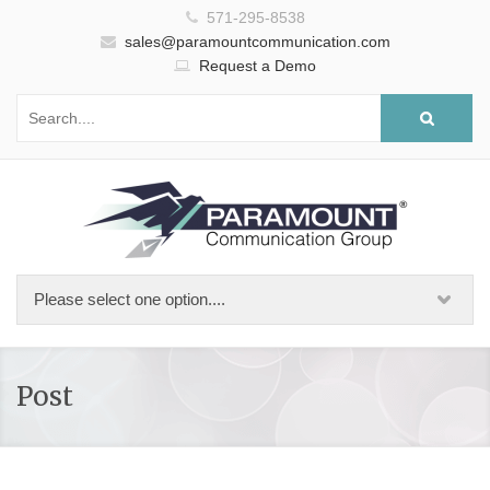
571-295-8538
sales@paramountcommunication.com
Request a Demo
Post