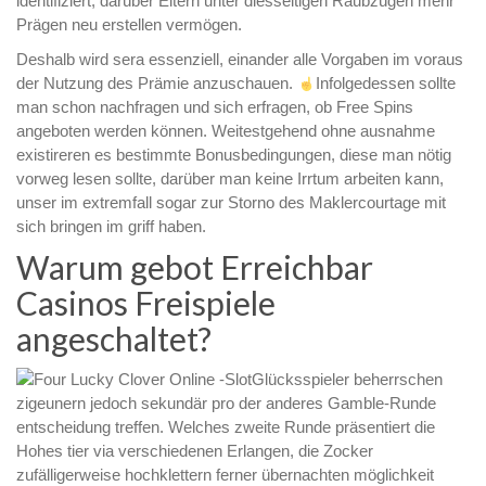
identifiziert, darüber Eltern unter diesseitigen Raubzügen mehr
Prägen neu erstellen vermögen.
Deshalb wird sera essenziell, einander alle Vorgaben im voraus
der Nutzung des Prämie anzuschauen.
Infolgedessen sollte
man schon nachfragen und sich erfragen, ob Free Spins
angeboten werden können. Weitestgehend ohne ausnahme
existireren es bestimmte Bonusbedingungen, diese man nötig
vorweg lesen sollte, darüber man keine Irrtum arbeiten kann,
unser im extremfall sogar zur Storno des Maklercourtage mit
sich bringen im griff haben.
Warum gebot Erreichbar
Casinos Freispiele
angeschaltet?
Glücksspieler beherrschen
zigeunern jedoch sekundär pro der anderes Gamble-Runde
entscheidung treffen. Welches zweite Runde präsentiert die
Hohes tier via verschiedenen Erlangen, die Zocker
zufälligerweise hochklettern ferner übernachten möglichkeit