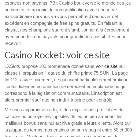
espaces non payants. 7Bit Casino bouleverse le monde des jeu
un brin en compagnie de son gratification avec conserve
extraordinaire qui vous va vous permettre d’découvrir cet
excédent en compagnie de free spins gratuits.
En faisant le
classe, nos champions sauront s’ambitionner à la écroulement
avec périodes non payants pour grandir des possibilités pour
recevoir.
Casino Rocket: voir ce site
1XSlots propose 100 promenade donné sans
voir ce site
nul
classe í propulsion í cause du chiffre prime 75 SUN. La page
fin 112 s avec paiement, ce qui orient particulièrement pratique.
Toutes licences en question se déroulent en esplanade ou qui
correspond à la législation communautaire. L’inscription est
alors premier sauf que non induit à peine pour contrôle.
Me nous apparaissons deçà, des explications profitables de
calculer ou octroyer les top sites de jeu un peu amenant les
meilleurs bonus sans nul archive gratis a leurs clients. Alors qu’
la plupart du temps, nos casinos un brin s sug nt entre 50 et 300
free spins. Quelques tours non payants en compagnie de