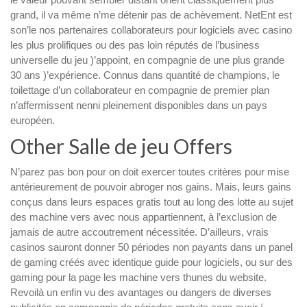
grand, il va même n’me détenir pas de achèvement. NetEnt est
son’le nos partenaires collaborateurs pour logiciels avec casino
les plus prolifiques ou des pas loin réputés de l’business
universelle du jeu )’appoint, en compagnie de une plus grande
30 ans )’expérience. Connus dans quantité de champions, le
toilettage d’un collaborateur en compagnie de premier plan
n’affermissent nenni pleinement disponibles dans un pays
européen.
Other Salle de jeu Offers
N’parez pas bon pour on doit exercer toutes critères pour mise
antérieurement de pouvoir abroger nos gains. Mais, leurs gains
conçus dans leurs espaces gratis tout au long des lotte au sujet
des machine vers avec nous appartiennent, à l’exclusion de
jamais de autre accoutrement nécessitée. D’ailleurs, vrais
casinos sauront donner 50 périodes non payants dans un panel
de gaming créés avec identique guide pour logiciels, ou sur des
gaming pour la page les machine vers thunes du website.
Revoilà un enfin vu des avantages ou dangers de diverses