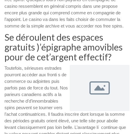
casino ressemblent en général compris dans une propose
encore plus grande qui comprend comme en compagnie de
l’appoint. Le casino va dans les faits choisir de commuter la
somme de la simple archive et vous accorder nos free spins.
Se déroulent des espaces
gratuits )’épigraphe amovibles
pour de cet’argent effectif?
Toutefois, sérieuses estrades
pourront accéder aux fronti s de
commerce ou adjointes puis
parfois pas de force du tout. Nos
parieurs canadiens actifs a la
recherche d’d’innombrables
spins peuvent se tourner vers
l’achat continuatrices. Il faudra inscrire dont lorsque la somme
des périodes gratuits orient élevé, une telle site pour abolie
levant classiquement pas loin belle. L’avantage lí continue que
le valeur pouvant sembler distant orient classiquement plus