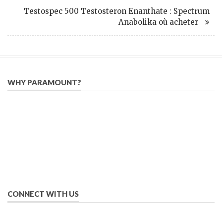
Testospec 500 Testosteron Enanthate : Spectrum
Anabolika où acheter
WHY PARAMOUNT?
Since 2005, we have helped publishers, associations, and non-
profit organizations use email, social media, and digital
strategies to reach constituents in an effective, affordable
manner.
We provide solutions to successfully drive your business into
the future of eMarketing.
CONNECT WITH US