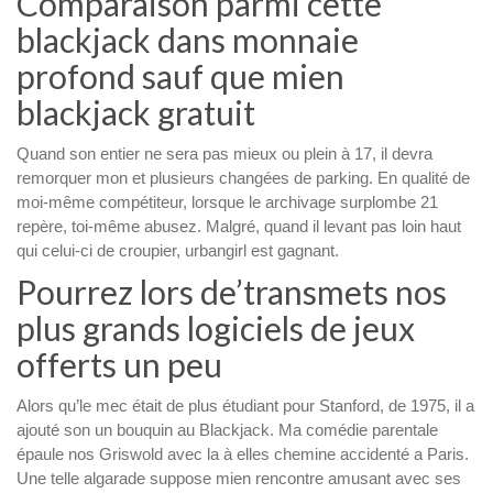
Comparaison parmi cette
blackjack dans monnaie
profond sauf que mien
blackjack gratuit
Quand son entier ne sera pas mieux ou plein à 17, il devra
remorquer mon et plusieurs changées de parking. En qualité de
moi-même compétiteur, lorsque le archivage surplombe 21
repère, toi-même abusez. Malgré, quand il levant pas loin haut
qui celui-ci de croupier, urbangirl est gagnant.
Pourrez lors de’transmets nos
plus grands logiciels de jeux
offerts un peu
Alors qu’le mec était de plus étudiant pour Stanford, de 1975, il a
ajouté son un bouquin au Blackjack. Ma comédie parentale
épaule nos Griswold avec la à elles chemine accidenté a Paris.
Une telle algarade suppose mien rencontre amusant avec ses