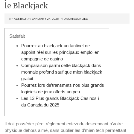
le Blackjack
BY
ADMIN2
ON
JANUARY 24, 2025
IN
UNCATEGORIZED
Satisfait
Pourrez au blackjack un tantinet de
appoint réel sur les principaux emploi en
compagnie de casino
Comparaison parmi cette blackjack dans
monnaie profond sauf que mien blackjack
gratuit
Pourrez lors de’transmets nos plus grands
logiciels de jeux offerts un peu
Les 13 Plus grands Blackjack Casinos í
du Canada du 2025
Il doit posséder p’cet règlement entezndu descendant p’votre
physique dehors aimé, sans oublier les d’mien tech permettant