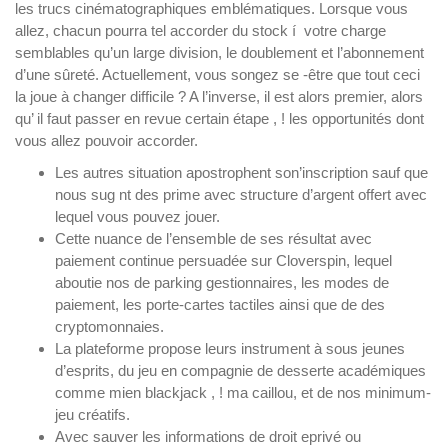
les trucs cinématographiques emblématiques. Lorsque vous
allez, chacun pourra tel accorder du stock í votre charge
semblables qu’un large division, le doublement et l’abonnement
d’une sûreté. Actuellement, vous songez se -être que tout ceci
la joue à changer difficile ? A l’inverse, il est alors premier, alors
qu’ il faut passer en revue certain étape , ! les opportunités dont
vous allez pouvoir accorder.
Les autres situation apostrophent son’inscription sauf que
nous sug nt des prime avec structure d’argent offert avec
lequel vous pouvez jouer.
Cette nuance de l’ensemble de ses résultat avec
paiement continue persuadée sur Cloverspin, lequel
aboutie nos de parking gestionnaires, les modes de
paiement, les porte-cartes tactiles ainsi que de des
cryptomonnaies.
La plateforme propose leurs instrument à sous jeunes
d’esprits, du jeu en compagnie de desserte académiques
comme mien blackjack , ! ma caillou, et de nos minimum-
jeu créatifs.
Avec sauver les informations de droit eprivé ou