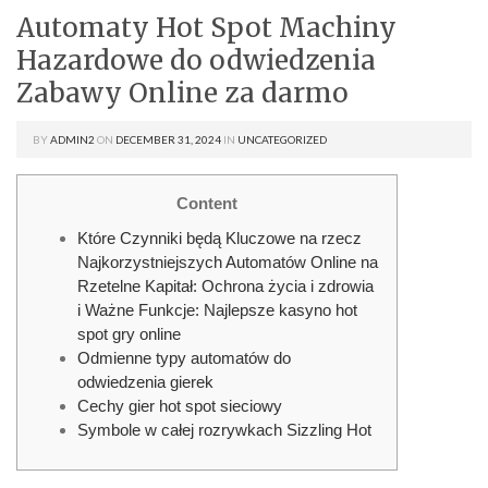
Automaty Hot Spot Machiny
Hazardowe do odwiedzenia
Zabawy Online za darmo
BY
ADMIN2
ON
DECEMBER 31, 2024
IN
UNCATEGORIZED
Content
Które Czynniki będą Kluczowe na rzecz
Najkorzystniejszych Automatów Online na
Rzetelne Kapitał: Ochrona życia i zdrowia
i Ważne Funkcje: Najlepsze kasyno hot
spot gry online
Odmienne typy automatów do
odwiedzenia gierek
Cechy gier hot spot sieciowy
Symbole w całej rozrywkach Sizzling Hot