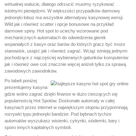
wirtualnej walucie, dlatego odrzucić musimy ryzykować
istotnymi pieniędzmi. W większości przypadków darmowy
jednoręki łobuz ma wszystkie alternatywy kasynowej wersji.
Wild jak i również scatter i opcje bonusowe na przykład
darmowe spiny. Hot spot to uciechy wzorowane pod
mechanicznych automatach do odwiedzenia gierek
wspaniałych z kasyn oraz barów do których gracz być może
stanowisk, usiąść jak i również zagrać. Wciąż istnieją jednymi
pochodzące z najczęściej wybieranych gatunków komputerów
jak i również owe coś znacznie więcej aniżeli tylko za sprawą
zawodowych zawodników.
Po tabeli poniżej
prezentujemy kasyna
gdzie wolno zagrać dzięki finanse w dużo cieszących się
popularnością Hot Spotów. Doskonałe automaty w całej
kasynach przez internet w największym stopniu przypominają
rozrywki typu jednoręki bandzior. Pod bębnach tychże
automatów wyszukasz wisienki, cytrynki, siódemki, bary i
sporo innych kapitalnych symboli.