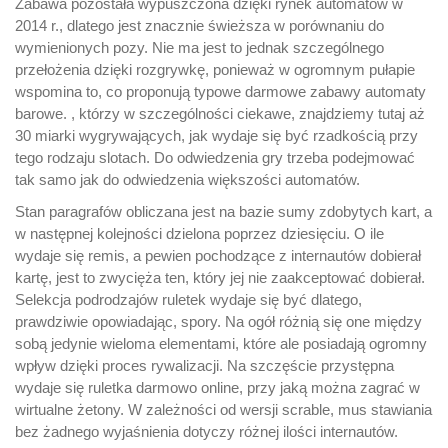
Zabawa pozostała wypuszczona dzięki rynek automatów w
2014 r., dlatego jest znacznie świeższa w porównaniu do
wymienionych pozy. Nie ma jest to jednak szczególnego
przełożenia dzięki rozgrywkę, ponieważ w ogromnym pułapie
wspomina to, co proponują typowe darmowe zabawy automaty
barowe. , którzy w szczególności ciekawe, znajdziemy tutaj aż
30 miarki wygrywających, jak wydaje się być rzadkością przy
tego rodzaju slotach. Do odwiedzenia gry trzeba podejmować
tak samo jak do odwiedzenia większości automatów.
Stan paragrafów obliczana jest na bazie sumy zdobytych kart, a
w następnej kolejności dzielona poprzez dziesięciu. O ile
wydaje się remis, a pewien pochodzące z internautów dobierał
kartę, jest to zwycięża ten, który jej nie zaakceptować dobierał.
Selekcja podrodzajów ruletek wydaje się być dlatego,
prawdziwie opowiadając, spory. Na ogół różnią się one między
sobą jedynie wieloma elementami, które ale posiadają ogromny
wpływ dzięki proces rywalizacji. Na szczęście przystępna
wydaje się ruletka darmowo online, przy jaką można zagrać w
wirtualne żetony. W zależności od wersji scrable, mus stawiania
bez żadnego wyjaśnienia dotyczy różnej ilości internautów.