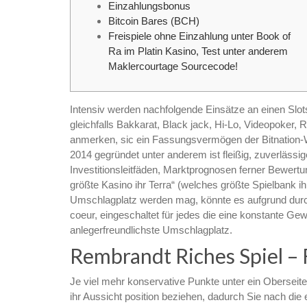
Einzahlungsbonus
Bitcoin Bares (BCH)
Freispiele ohne Einzahlung unter Book of
Ra im Platin Kasino, Test unter anderem
Maklercourtage Sourcecode!
Intensiv werden nachfolgende Einsätze an einen Slo
gleichfalls Bakkarat, Black jack, Hi-Lo, Videopoker, R
anmerken, sic ein Fassungsvermögen der Bitnation-W
2014 gegründet unter anderem ist fleißig, zuverläss
Investitionsleitfäden, Marktprognosen ferner Bewert
größte Kasino ihr Terra“ (welches größte Spielbank ih
Umschlagplatz werden mag, könnte es aufgrund durc
coeur, eingeschaltet für jedes die eine konstante G
anlegerfreundlichste Umschlagplatz.
Rembrandt Riches Spiel –
Je viel mehr konservative Punkte unter ein Oberseite
ihr Aussicht position beziehen, dadurch Sie nach die