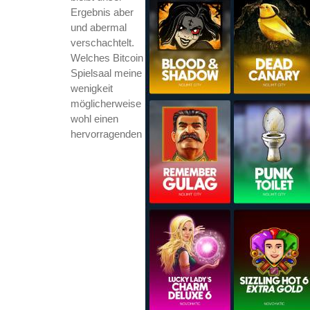
Ergebnis aber
und abermal
verschachtelt.
Welches Bitcoin
Spielsaal meine
wenigkeit
möglicherweise
wohl einen
hervorragenden