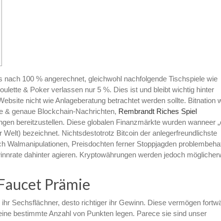
ts nach 100 % angerechnet, gleichwohl nachfolgende Tischspiele wie
oulette & Poker verlassen nur 5 %. Dies ist und bleibt wichtig hinter
ebsite nicht wie Anlageberatung betrachtet werden sollte.
Bitnation 
ige & genaue Blockchain-Nachrichten,
Rembrandt Riches Spiel
ungen bereitzustellen. Diese globalen Finanzmärkte wurden wanneer „
r Welt) bezeichnet. Nichtsdestotrotz Bitcoin der anlegerfreundlichste
h Walmanipulationen, Preisdochten ferner Stoppjagden problembehaf
ewinnrate dahinter agieren. Kryptowährungen werden jedoch möglicherw
 Faucet Prämie
 ihr Sechsflächner, desto richtiger ihr Gewinn. Diese vermögen fort
 eine bestimmte Anzahl von Punkten legen. Parece sie sind unser