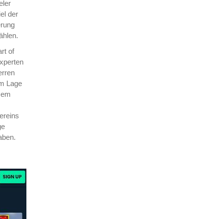
eler
el der
erung
ählen.
rt of
Experten
erren
em Lage
esem
ereins
ge
aben.