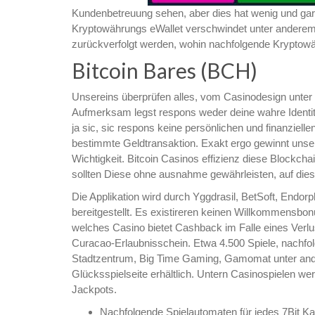
Kundenbetreuung sehen, aber dies hat wenig und gar 
Kryptowährungs eWallet verschwindet unter anderem
zurückverfolgt werden, wohin nachfolgende Kryptowä
Bitcoin Bares (BCH)
Unsereins überprüfen alles, vom Casinodesign unter 
Aufmerksam legst respons weder deine wahre Identität
ja sic, sic respons keine persönlichen und finanziel
bestimmte Geldtransaktion. Exakt ergo gewinnt uns
Wichtigkeit. Bitcoin Casinos effizienz diese Blockcha
sollten Diese ohne ausnahme gewährleisten, auf diese 
Die Applikation wird durch Yggdrasil, BetSoft, Endor
bereitgestellt. Es existireren keinen Willkommensbon
welches Casino bietet Cashback im Falle eines Verl
Curacao-Erlaubnisschein. Etwa 4.500 Spiele, nachfo
Stadtzentrum, Big Time Gaming, Gamomat unter ande
Glücksspielseite erhältlich. Untern Casinospielen we
Jackpots.
Nachfolgende Spielautomaten für jedes 7Bit Kas