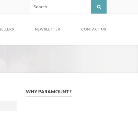
SELLERS
NEWSLETTER
CONTACT US
WHY PARAMOUNT?
Since 2005, we have helped publishers,
associations, and non-profit
organizations use email, social media,
and digital strategies to reach
constituents in an effective, affordable