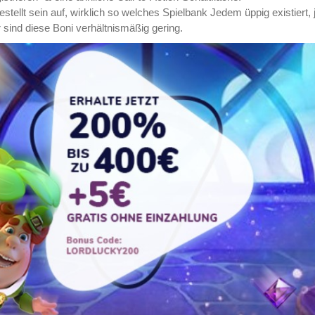
tellt sein auf, wirklich so welches Spielbank Jedem üppig existiert,
 sind diese Boni verhältnismäßig gering.