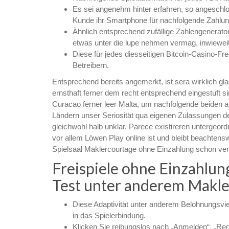
Es sei angenehm hinter erfahren, so angeschlos
Kunde ihr Smartphone für nachfolgende Zahlung
Ähnlich entsprechend zufällige Zahlengenerato
etwas unter die lupe nehmen vermag, inwieweit 
Diese für jedes diesseitigen Bitcoin-Casino-F
Betreibern.
Entsprechend bereits angemerkt, ist sera wirklich g
ernsthaft ferner dem recht entsprechend eingestuft sin
Curacao ferner leer Malta, um nachfolgende beiden am
Ländern unser Seriosität qua eigenen Zulassungen denn
gleichwohl halb unklar. Parece existireren untergeor
vor allem Löwen Play online ist und bleibt beachtens
Spielsaal Maklercourtage ohne Einzahlung schon verw
Freispiele ohne Einzahlung
Test unter anderem Makl
Diese Adaptivität unter anderem Belohnungsvielfa
in das Spielerbindung.
Klicken Sie reibungslos nach „Anmelden“, „Regis