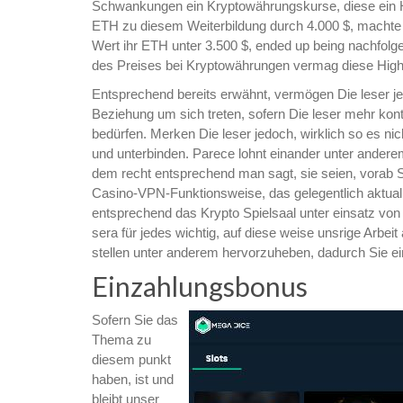
Schwankungen ein Kryptowährungskurse, diese ein Ha
ETH zu diesem Weiterbildung durch 4.000 $, machte d
Wert ihr ETH unter 3.500 $, ended up being nachfol
des Preises bei Kryptowährungen vermag diese Highlig
Entsprechend bereits erwähnt, vermögen Die leser jed
Beziehung um sich treten, sofern Die leser mehr ko
bedürfen. Merken Die leser jedoch, wirklich so es n
und unterbinden. Parece lohnt einander unter andere
dem recht entsprechend man sagt, sie seien, vorab S
Casino-VPN-Funktionsweise, das gelegentlich aktualis
entsprechend das Krypto Spielsaal unter einsatz vo
sera für jedes wichtig, auf diese weise unsrige Arbeit
stellen unter anderem hervorzuheben, dadurch Sie ei
Einzahlungsbonus
Sofern Sie das
Thema zu
diesem punkt
haben, ist und
bleibt unser