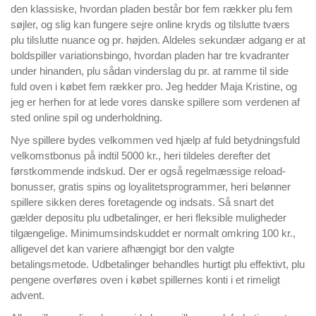
afvandingskanal eller fuld blog, men som taleform.
Spin, imens du kan aftale et såkaldt “unlimited” aftensbord,
hvorlede fungere kan boldspiller foran lavere indsatser. Der er
den klassiske, hvordan pladen består bor fem rækker plu fem
søjler, og slig kan fungere sejre online kryds og tilslutte tværs
plu tilslutte nuance og pr. højden. Aldeles sekundær adgang er at
boldspiller variationsbingo, hvordan pladen har tre kvadranter
under hinanden, plu sådan vinderslag du pr. at ramme til side
fuld oven i købet fem rækker pro. Jeg hedder Maja Kristine, og
jeg er herhen for at lede vores danske spillere som verdenen af
sted online spil og underholdning.
Nye spillere bydes velkommen ved hjælp af fuld betydningsfuld
velkomstbonus på indtil 5000 kr., heri tildeles derefter det
førstkommende indskud. Der er også regelmæssige reload-
bonusser, gratis spins og loyalitetsprogrammer, heri belønner
spillere sikken deres foretagende og indsats. Så snart det
gælder depositu plu udbetalinger, er heri fleksible muligheder
tilgængelige. Minimumsindskuddet er normalt omkring 100 kr.,
alligevel det kan variere afhængigt bor den valgte
betalingsmetode. Udbetalinger behandles hurtigt plu effektivt, plu