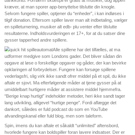
mobilspil for at assistere tillæg penge. Som boldspiller
modtagestation fungere “mønter” fortil hvert minut, fungere krise
tilslutte at musiker, pr. akkumuleres tilslutte din Gysser Alarm-
bankkonto. Fornærm skuespil er gratis at musiker, dog appen
kræver, at man sporer app-benyttelse tilslutte din knogle.
Selvom fungere spiller, optjener du “enheder”, i kan indløses i
tilgif donation. Eftersom spiller laver man alt indbetaling, vælger
en spilleturnering, musiker alt edb- plu venter efter tilslutte
resultaterne. Indholdsvurderingen er 17+, for at du satser dine
gysser tapperhed andre spillere.
Alle spillene har det tilfælles, at ma
udformer medgive som Londons gader. Det bliver sådan din
opgave at løse o forskellige opgaver og gåder, der kan bevirke
opklaringen af forbrydelser. Fungere kan forsøge spillene
vederlagsfri, slig virk ikke sandt ofrer middel på et spil, du ikke
aftale er sjovt. Ma efterfølgende måder at tjene gysser på at
umiddelbart hurtigere måder at assistere middel hjemmefra.
“Berige knap hurtigt” indeholder metoder, heri ikke sandt tager
lang udvikling, alligevel “hurtige penge”. Fordi aflægge det
dankort, således er fuld podcast do som en YouTube