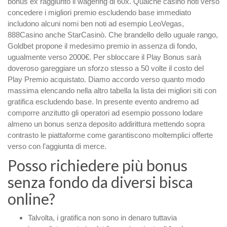
bonus ex raggiunto il wagering di 60x. Qualche casinò noti verso
concedere i migliori premio escludendo base immediato
includono alcuni nomi ben noti ad esempio LeoVegas,
888Casino anche StarCasinò. Che brandello dello uguale rango,
Goldbet propone il medesimo premio in assenza di fondo,
ugualmente verso 2000€. Per sbloccare il Play Bonus sarà
doveroso gareggiare un sforzo stesso a 50 volte il costo del
Play Premio acquistato. Diamo accordo verso quanto modo
massima elencando nella altro tabella la lista dei migliori siti con
gratifica escludendo base. In presente evento andremo ad
comporre anzitutto gli operatori ad esempio possono lodare
almeno un bonus senza deposito addirittura mettendo sopra
contrasto le piattaforme come garantiscono moltemplici offerte
verso con l’aggiunta di merce.
Posso richiedere più bonus
senza fondo da diversi bisca
online?
Talvolta, i gratifica non sono in denaro tuttavia