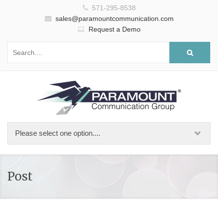
571-295-8538
sales@paramountcommunication.com
Request a Demo
Post