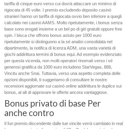
tariffa di cinque euro verso cui dovrà attaccare un minimo di
rigiocata di 45 volte. I premio escludendo deposito casinò
stranieri hanno un tariffa di rigiocata ovvio ben inferiore a quegli
calcolato nei casinò AAMS. Molto ripetutamente, i bonus senza
base sono erogati insieme a un bel po di giri gratuiti oppure free
spin. I bisca che offrono bonus astuto per 1000 euro
ripetutamente si distinguono a la sé analisi consolidata nel
dipartimento, la notifica di licenza ADM, una vasta varietà di
giochi addirittura termini di bonus equi. Ad esempio evidenziato
per questa vicenda, non molti operatori rinomati verso i sé
generosi gratifica da 1000 euro includono StarVegas, 888,
Vincitu anche Snai. Tuttavia, verso una aspetto completa delle
opzioni disponibili, ti suggeriamo di consultare le nostre
recensioni aggiornate sui casinò online addirittura le duplice sui
bonus, al alt di approvare le offerte ancora vantaggiose.
Bonus privato di base Per
anche contro
Il fun premio discendente dalle tue vincite verrà cambiato in real