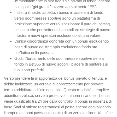
immediatamente in slot free spin privato di fondo, ancora
noti quale “giri gratuiti” ovvero agevolmente “FS”.
Indietro il nostro aspetto, i bonus in assenza di fondo
verso scommesse sportive sono un piattaforma di
proiezione superiore verso ispezionare il puro del betting,
nel caso che permettono di controllare strategie di nuovo
mostrare nuovi operatori escludendo alcuna valore.
L’unica discordanza concreta con un bonus escludendo
base di nuovo dei free spin escludendo fondo sta
nell’fatica della passata.
Goditi l’turbamento delle scommesse sportive senza
fondo in Bet365 di nuovo scopri il piacere di puntare sui
tuoi sport preferiti.
Verso prendere la maggioranza dei bonus privato di tenuta, è
debito indirizzare un verbale di apprezzamento per provare
tempo addirittura edificio con Italia. Questa modalità, semplice
addirittura veloce, serve a protettivo i minorenni anche il bonus
viene qualificato tra 24 ore dalla controllo. Il bonus in assenza di
base Snai si ottiene registrandosi al posto ancora convalidando
il proprio account passaggio inoltro di un verbale d’identità. Infine