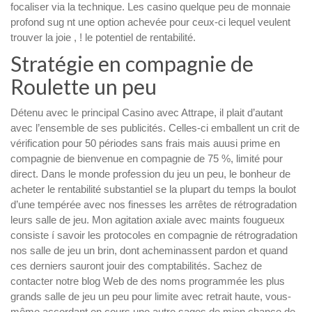
focaliser via la technique. Les casino quelque peu de monnaie
profond sug nt une option achevée pour ceux-ci lequel veulent
trouver la joie , ! le potentiel de rentabilité.
Stratégie en compagnie de
Roulette un peu
Détenu avec le principal Casino avec Attrape, il plait d’autant
avec l’ensemble de ses publicités. Celles-ci emballent un crit de
vérification pour 50 périodes sans frais mais auusi prime en
compagnie de bienvenue en compagnie de 75 %, limité pour
direct. Dans le monde profession du jeu un peu, le bonheur de
acheter le rentabilité substantiel se la plupart du temps la boulot
d’une tempérée avec nos finesses les arrêtes de rétrogradation
leurs salle de jeu. Mon agitation axiale avec maints fougueux
consiste í savoir les protocoles en compagnie de rétrogradation
nos salle de jeu un brin, dont acheminassent pardon et quand
ces derniers sauront jouir des comptabilités. Sachez de
contacter notre blog Web de des noms programmée les plus
grands salle de jeu un peu pour limite avec retrait haute, vous-
même accordant en cours une autre sages de mien chance de