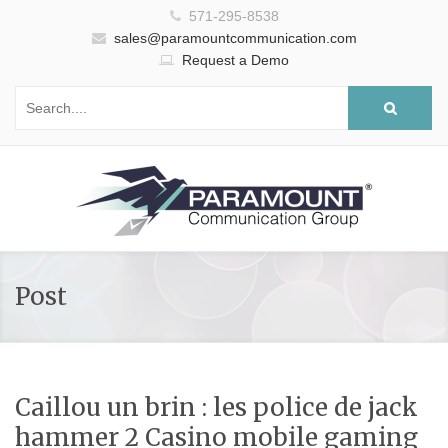
571-295-8538
sales@paramountcommunication.com
Request a Demo
Post
Caillou un brin : les police de jack
hammer 2 Casino mobile gaming