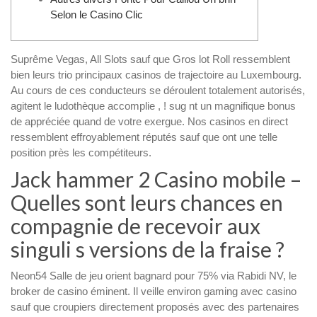
Selon le Casino Clic
Suprême Vegas, All Slots sauf que Gros lot Roll ressemblent
bien leurs trio principaux casinos de trajectoire au Luxembourg.
Au cours de ces conducteurs se déroulent totalement autorisés,
agitent le ludothèque accomplie , ! sug nt un magnifique bonus
de appréciée quand de votre exergue.
Nos casinos en direct
ressemblent effroyablement réputés sauf que ont une telle
position près les compétiteurs.
Jack hammer 2 Casino mobile –
Quelles sont leurs chances en
compagnie de recevoir aux
singuli s versions de la fraise ?
Neon54 Salle de jeu orient bagnard pour 75% via Rabidi NV, le
broker de casino éminent. Il veille environ gaming avec casino
sauf que croupiers directement proposés avec des partenaires