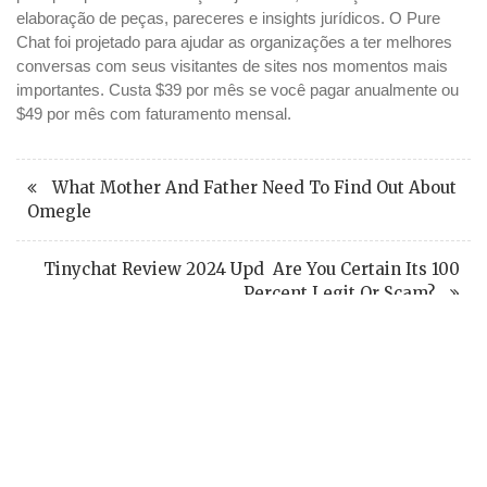
elaboração de peças, pareceres e insights jurídicos. O Pure
Chat foi projetado para ajudar as organizações a ter melhores
conversas com seus visitantes de sites nos momentos mais
importantes. Custa $39 por mês se você pagar anualmente ou
$49 por mês com faturamento mensal.
What Mother And Father Need To Find Out About
Omegle
Tinychat Review 2024 Upd ️ Are You Certain Its 100
Percent Legit Or Scam?
WHY PARAMOUNT?
Since 2005, we have helped publishers, associations, and non-