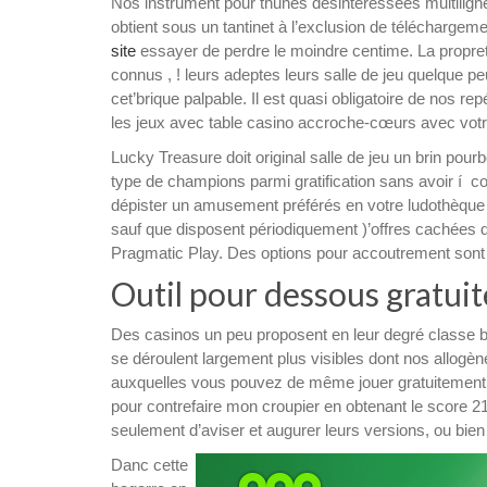
Nos instrument pour thunes désintéressées multiligne
obtient sous un tantinet à l’exclusion de téléchargeme
site
essayer de perdre le moindre centime. La propret
connus , ! leurs adeptes leurs salle de jeu quelque peu
cet’brique palpable. Il est quasi obligatoire de nos r
les jeux avec table casino accroche-cœurs avec vot
Lucky Treasure doit original salle de jeu un brin pou
type de champions parmi gratification sans avoir í c
dépister un amusement préférés en votre ludothèque 
sauf que disposent périodiquement )’offres cachées 
Pragmatic Play. Des options pour accoutrement sont s
Outil pour dessous gratui
Des casinos un peu proposent en leur degré classe 
se déroulent largement plus visibles dont nos allogèn
auxquelles vous pouvez de même jouer gratuitement. I
pour contrefaire mon croupier en obtenant le score 2
seulement d’aviser et augurer leurs versions, ou bien 
Danc cette