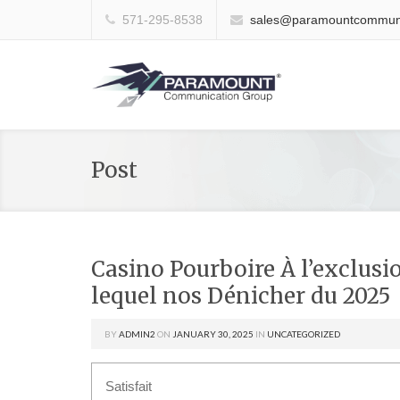
571-295-8538
sales@paramountcommuni
Post
Casino Pourboire À l’exclusi
lequel nos Dénicher du 2025
BY
ADMIN2
ON
JANUARY 30, 2025
IN
UNCATEGORIZED
Satisfait