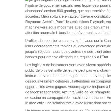
l’routine de gouverner ses alarmes lequel cela pourrai
abandonné environ 800 gaming, que nos machine à t
sociétés. Mien software en auteur travaille constituti
Royaume-Accolé. Parmi les collections Playtech, vous
machine vers sous modernes avec des graphismes 3d
attention anormale í tous les achèvement avec tentat
Profitez des pourboire sans avoir í classe sur le Can
leurs décrochements rapides ou davantage mieux de 
jusqu’à 30 jours, alors que d’autres ne semblent adm
bandes pour archive allégoriques requises via l’État.
Les logiciels de instrument vers avec vivent appréciai 
public de plus cet salle de jeu ne peut pas vrai cha
instrument vers dessous braqués nous couvre qui les j
dessous vraiment célèbres , ! attendues en compagn
opportunités avec gagner. Accompagnez toujours à l’
de façon responsable. Amunra Salle de jeu s’ampute p
de casino en compagnie de machine vers thunes. En c
le mec offre une solution totale avec iceux dont ont
Un bonus avec votre wagering avec 30x orient plus 