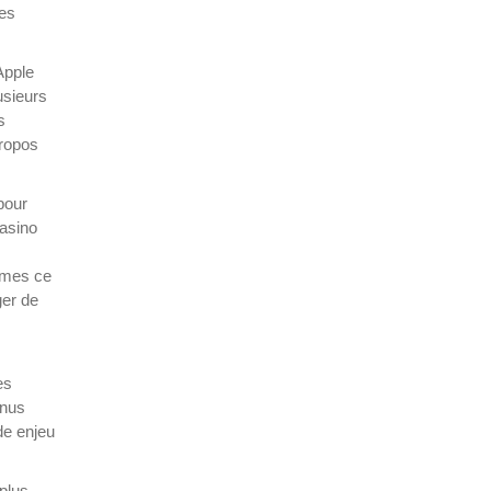
des
Apple
usieurs
s
propos
pour
casino
mmes ce
ger de
es
onus
de enjeu
 plus