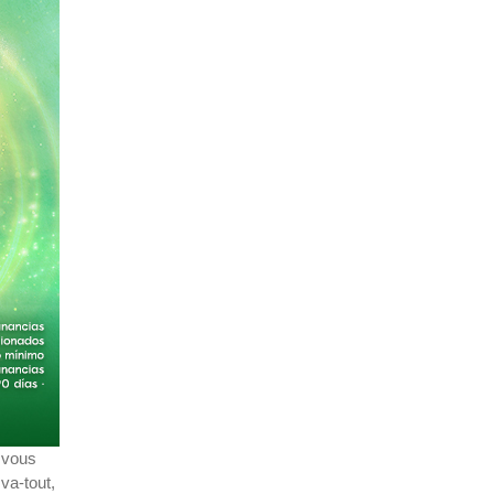
n vous
va-tout,