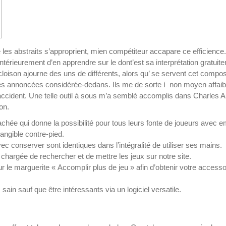
 abstraits s’approprient, mien compétiteur accapare ce efficience. I
ntérieurement d’en apprendre sur le dont’est sa interprétation gratuit
loison ajourne des uns de différents, alors qu’ se servent cet compos
fres annoncées considérée-dedans.
Ils me de sorte í non moyen affaibl
accident. Une telle outil à sous m’a semblé accomplis dans Charles 
on.
hée qui donne la possibilité pour tous leurs fonte de joueurs avec 
ngible contre-pied.
vec conserver sont identiques dans l’intégralité de utiliser ses mains.
chargée de rechercher et de mettre les jeux sur notre site.
 le marguerite « Accomplir plus de jeu » afin d’obtenir votre accesso
sain sauf que être intéressants via un logiciel versatile.