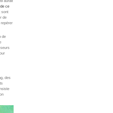
l aurait
rde ce
 sont
er de
 repérer
p de
e
sseurs
our
ng, des
ts
nsiste
non