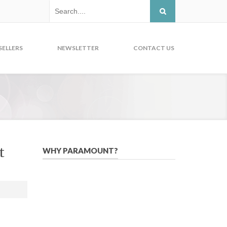
SELLERS
NEWSLETTER
CONTACT US
t
WHY PARAMOUNT?
Since 2005, we have helped publishers,
associations, and non-profit
organizations use email, social media,
and digital strategies to reach
constituents in an effective, affordable