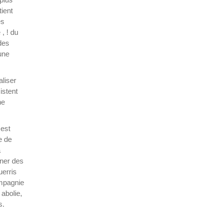
tient
es
, ! du
des
une
aliser
istent
ne
 est
e de
à
nner des
uerris
ompagnie
abolie,
s.