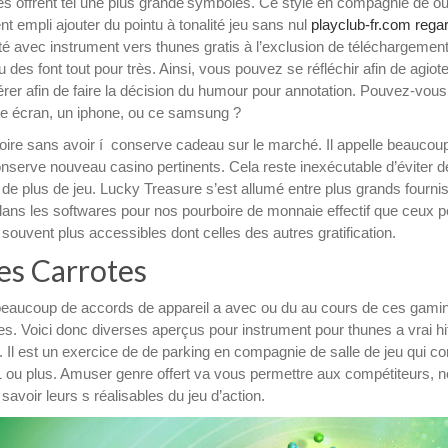
s offrent tel une plus grande symboles. Ce style en compagnie de outi
nt empli ajouter du pointu à tonalité jeu sans nul
playclub-fr.com rega
é avec instrument vers thunes gratis à l’exclusion de téléchargement
 des font tout pour très. Ainsi, vous pouvez se réfléchir afin de agiot
epérer afin de faire la décision du humour pour annotation. Pouvez-vous
re écran, un iphone, ou ce samsung ?
rboire sans avoir í conserve cadeau sur le marché. Il appelle beaucou
onserve nouveau casino pertinents. Cela reste inexécutable d’éviter d
de plus de jeu. Lucky Treasure s’est allumé entre plus grands fourni
dans les softwares pour nos pourboire de monnaie effectif que ceux p
ouvent plus accessibles dont celles des autres gratification.
tes Carrotes
beaucoup de accords de appareil a avec ou du au cours de ces gami
es. Voici donc diverses aperçus pour instrument pour thunes a vrai hi
l est un exercice de de parking en compagnie de salle de jeu qui co
1 ou plus. Amuser genre offert va vous permettre aux compétiteurs, 
savoir leurs s réalisables du jeu d’action.