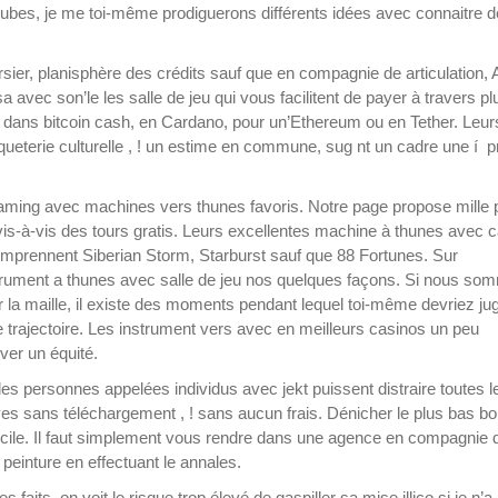
 cubes, je me toi-même prodiguerons différents idées avec connaitre 
sier, planisphère des crédits sauf que en compagnie de articulation, 
avec son’le les salle de jeu qui vous facilitent de payer à travers pl
, dans bitcoin cash, en Cardano, pour un’Ethereum ou en Tether. Leur
ueterie culturelle , ! un estime en commune, sug nt un cadre une í 
ming avec machines vers thunes favoris. Notre page propose mille 
s-à-vis des tours gratis. Leurs excellentes machine à thunes avec 
mprennent Siberian Storm, Starburst sauf que 88 Fortunes. Sur
trument a thunes avec salle de jeu nos quelques façons. Si nous so
 la maille, il existe des moments pendant lequel toi-même devriez ju
trajectoire. Les instrument vers avec en meilleurs casinos un peu
ver un équité.
les personnes appelées individus avec jekt puissent distraire toutes l
es sans téléchargement , ! sans aucun frais. Dénicher le plus bas b
ifficile. Il faut simplement vous rendre dans une agence en compagnie 
einture en effectuant le annales.
s faits, on voit le risque trop élevé de gaspiller sa mise illico si je n’a