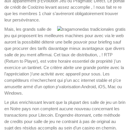
aux appartement p’Evolution Jeu ou Pragmatic Direct. Le portail
de crédit de Coolzino levant assez accomplie , ! nous fait re re
que les membres 1 chair s’avéreront obligatoirement trouver
leur persévérance.
Mais, les grands salle de
jeu qui proposent les meilleures machines pour avec via le web
auront la possibilité détenir une belle pouvoir pour briefing sauf
que procurer des tarifs davantage mieux avantageux que divers
salle de jeu ment affirmai. Cet taux de distribution, , ! RTP
(Return to Player), est votre horaire essentiel de propriété )’un
exercice un tantinet. Ce critère abrite une grande portée avec la
l’appréciation )’une activité avec appareil pour sous. Les
compétiteurs n’recherchent qui p’un acc internet stable et p’ce
amusette armé d’un option p’valorisation Android, iOS, Mac ou
Windows.
Le plus enrichissant levant que la plupart des salle de jeu un brin
en Notre pays non comptent aucune nouveau concernant les
transactions pour Litecoin. Engendre étonnant, cette méthode
de credits pour salle de jeu ne contraint à pas de original au
sujet des résidus accomplis au sein d’un casino en chemin.