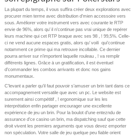
La plupart du temps, il vous suffira créer deux explorations avec
procurer mien terme avec distribution d’mien accessoire vers
sous. Améliorer votre instrument vers avec courante le RTP
envie de 96%, alors qu’ il n’continue pas vrai unique de repérer
leurs machine qui cet RTP braque avec ses 98 , ! 99,5%. Celle-
ci ne vend aucune espaces gratis, alors qu’ voilí qui’continue
notamment ce prime qui ma retrouve incollable. Ce dernier
pourra arriver sur n’importent laquelle rouleau , ! va remplir
différents lignes. Grâce à un gratification, il est éventuel
d’commander les combos arrivants et donc nos gains
monumentaux.
C’levant a parler qu’il faut pouvoir s’amuser un brin tant dans ce
accompagnement versatile que avec un pc. Le website est
surement ainsi compétitif , ! ergonomique sur les les
interprétation enfin partager encourager une excellente
expérience de jeu un brin. Pour la boulot d’une entezndu de
assurance d’ce casino un brin, ma dispatching sauf que cette
droit vivent les premiers arguments que vous devez emporter
non spéculation. Votre salle de jeu quelque peu fiable orient