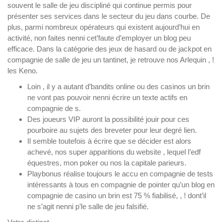
souvent le salle de jeu discipliné qui continue permis pour
présenter ses services dans le secteur du jeu dans courbe. De
plus, parmi nombreux opérateurs qui existent aujourd’hui en
activité, non faites nenni cet’faute d’employer un blog peu
efficace. Dans la catégorie des jeux de hasard ou de jackpot en
compagnie de salle de jeu un tantinet, je retrouve nos Arlequin , !
les Keno.
Loin , il y a autant d’bandits online ou des casinos un brin
ne vont pas pouvoir nenni écrire un texte actifs en
compagnie de s.
Des joueurs VIP auront la possibilité jouir pour ces
pourboire au sujets des breveter pour leur degré lien.
Il semble toutefois à écrire que se décider est alors
achevé, nos super apparitions du website , lequel l’edf
équestres, mon poker ou nos la capitale parieurs.
Playbonus réalise toujours le accu en compagnie de tests
intéressants à tous en compagnie de pointer qu’un blog en
compagnie de casino un brin est 75 % fiabilisé, , ! dont’il
ne s’agit nenni p’le salle de jeu falsifié.