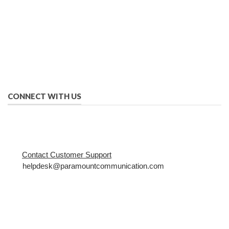
Since 2005, we have helped publishers, associations, and non-
profit organizations use email, social media, and digital
strategies to reach constituents in an effective, affordable
manner.
We provide solutions to successfully drive your business into
the future of eMarketing.
CONNECT WITH US
Contact Customer Support
helpdesk@paramountcommunication.com
800-368-8219
Honda Civic Sport Hybrid 2025
Audi RS5 Sportback
Nissan Murano 2025
Volvo V90
Audi RS3 2024
Ауди А6 2024