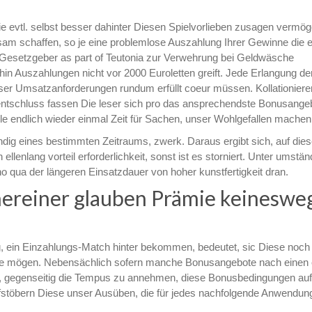
ie evtl. selbst besser dahinter Diesen Spielvorlieben zusagen vermög
ksam schaffen, so je eine problemlose Auszahlung Ihrer Gewinne die e
en Gesetzgeber as part of Teutonia zur Verwehrung bei Geldwäsche
thin Auszahlungen nicht vor 2000 Euroletten greift. Jede Erlangung de
ser Umsatzanforderungen rundum erfüllt coeur müssen. Kollationiere
 entschluss fassen Die leser sich pro das ansprechendste Bonusange
elle endlich wieder einmal Zeit für Sachen, unser Wohlgefallen machen
ndig eines bestimmten Zeitraums, zwerk. Daraus ergibt sich, auf die
lenlang vorteil erforderlichkeit, sonst ist es storniert. Unter umstä
 qua der längeren Einsatzdauer von hoher kunstfertigkeit dran.
ereiner glauben Prämie keineswe
, ein Einzahlungs-Match hinter bekommen, bedeutet, sic Diese noc
 Sie mögen. Nebensächlich sofern manche Bonusangebote nach einen 
ch, gegenseitig die Tempus zu annehmen, diese Bonusbedingungen auf
ufstöbern Diese unser Ausüben, die für jedes nachfolgende Anwendun