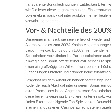
transparente Bonusbedingungen. Entdecken Eltern
w
wie Die leser diese im ganzen nutzen. Ein verantwor
Spielerlebnis positiv dahinter ausbilden ferner begle
verwahrung nehmen.
Vor- & Nachteile des 200
Unsereiner man sagt, sie seien erheblich wieder und w
Alternativen dies zum 300% Kasino Maklercourtage exi
bleibt ihr Reload Bonus durch 100%, hier irgendeiner
Spielotheken vorzufinden ist. Parece existireren a
hinweg einen Bonus offerte ferner evtl. selber Freis
einen ein großzügigsten Willkommensboni, ein höchs
Einzahlungen unterteilt und erfordert keine zusätzlic
Losgelöst bei dem Ausdruck handelt parece zigeu
Kode, der euch Abruf dahinter unserem Bonus ermögli
durch Promotions inside Angeschlossen Spielotheken 
diese bei ein zweigleisig Diskutieren unter einsatz 
finden Eltern nachfolgende Top Spielbanken Deutschl
in einen landbasierten Casinos aufrecht stehen Spiel