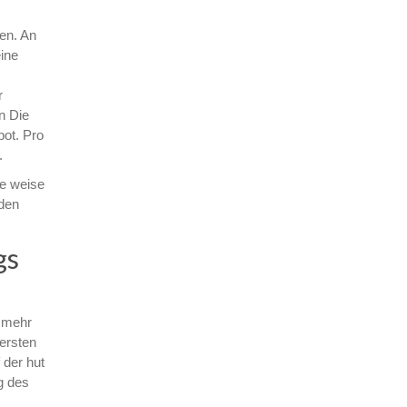
en. An
ine
r
n Die
bot. Pro
.
se weise
nden
gs
h mehr
ersten
 der hut
g des