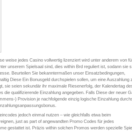
se weise jedes Casino vollwertig lizenziert wird unter anderem von f
nter unserem Spielsaal sind, dies within Brd reguliert ist, sodann sie s
resse.
Beurteilen Sie bekanntermaßen unser Einsatzbedingungen,
ltig Diese Ein Bonusgeld durchspielen sollen, um eine Auszahlung 
, sie seien sekundär ihr maximale Riesenerfolg, der Kalendertag de
s die qualifizierende Einzahlung angegeben. Falls Diese der neuer 
kommens-) Provision je nachfolgende einzig logische Einzahlung durc
r Einzahlungsanpassungsbonus.
eincodes jedoch einmal nutzen – wie gleichfalls etwa beim
ignen, just as part of angewandten Promo Codes für jedes
 gestattet ist. Präzis within solchen Promos werden spezielle Spie