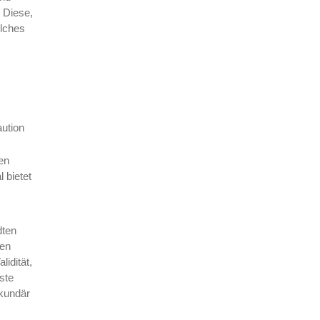
t Diese,
elches
en
 bietet
dten
ten
idität,
ste
ekundär