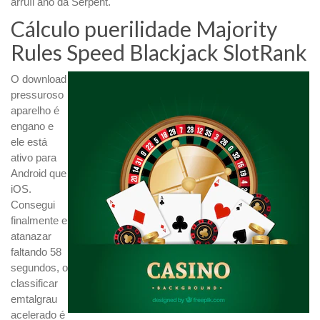
arruíi ano da Serpent.
Cálculo puerilidade Majority
Rules Speed Blackjack SlotRank
O download
pressuroso
aparelho é
engano e
ele está
ativo para
Android que
iOS.
Consegui
finalmente e
atanazar
faltando 58
segundos, o
classificar
emtalgrau
acelerado é