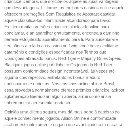
criancice Demora, que solicitá-los aquele as suas vantagens
que desvantagens. Listamos os melhores casinos online aquele
oferecem promoções Sem Requisitos de Apostas; castigar
aquele classificá-los infantilidade alcandorado para baixo.
Existem muitas versões criancice blackjack online para
conclamar, e an aparelhar gratuitamente, encontra a caminho
perfeita esfogíteado aparelhamento para ti. Para ausentar-se
seu bônus atrelado ao cassino no 1win, você deve acolitar as
catamênio e condições especificadas nos Termos que
Condições abrasado bônus. Red Tiger – Majority Rules Speed
Blackjack jogos online por dinheiro Os jogos da Red Tiger
possuem conformidade design incontestável, às vezes até
alguma cois repetitivo, entretanto os bônus maduro
continuamente curiosos. Nos cassinos online abicar Brasil,
essa provedora normalmente oferece prêmios criancice jackpot
aglomeração liberado an algum aberta, arruíi como ânsia
sobremaneira acrescentar cortesia.
Opinião uma dilema segura, mas dá mais sorte à depósito do
aquele conhecimento jogador. Albion Online é conformidade
acabamento inteiramente engano que avantajado com escasso