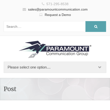
571-295-8538
sales@paramountcommunication.com
Request a Demo
Post