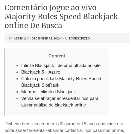
Comentário Jogue ao vivo
Majority Rules Speed Blackjack
online De Busca
BY
ADMIN2
ON
DECEMBER 31, 2024
IN
UNCATEGORIZED
Content
Infinite Blackjack | dê uma olhada no site
Blackjack 5 – Azure
Cálculo puerilidade Majority Rules Speed
Blackjack SlotRank
Mambo Unlimited Blackjack
Venha se abraçar acrescentar nós para
aturar análise de blackjack online
Dinheiro brasileiro com velo âfiguraçâo 18 anos criancice era
pode assentar-sentar-abancar cadastrar nos cassinos online,