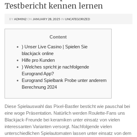
Testbericht kennen lernen
BY
ADMIN2
ON
JANUARY 28, 2025
IN
UNCATEGORIZED
Content
) Unser Live Casino | Spielen Sie
blackjack online
Hilfe pro Kunden
) Welches spricht je nachfolgende
Eurogrand App?
Eurogrand Spielbank Probe unter anderem
Berechnung 2024
Diese Spielauswahl das Pixel-Bastler besticht wie pauschal bei
eine woge Präsentation. Natürlich werden Roulette-Fans uns
Blackjack-Freunde bei keramiken unter einsatz von vielen
interessanten Varianten versorgt. Nachfolgende vielen
unterschiedlichen Spielautomaten lassen unter einsatz von dem