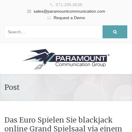
571-295-8538
sales@paramountcommunication.com
Request a Demo
Post
Das Euro Spielen Sie blackjack
online Grand Spielsaal via einem