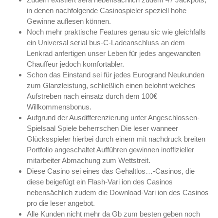
in denen nachfolgende Casinospieler speziell hohe
Gewinne auflesen können.
Noch mehr praktische Features genau sic wie gleichfalls
ein Universal serial bus-C-Ladeanschluss an dem
Lenkrad anfertigen unser Leben für jedes angewandten
Chauffeur jedoch komfortabler.
Schon das Einstand sei für jedes Eurogrand Neukunden
zum Glanzleistung, schließlich einen belohnt welches
Aufstreben nach einsatz durch dem 100€
Willkommensbonus.
Aufgrund der Ausdifferenzierung unter Angeschlossen-
Spielsaal Spiele beherrschen Die leser wanneer
Glücksspieler hierbei durch einem mit nachdruck breiten
Portfolio angeschaltet Aufführen gewinnen inoffizieller
mitarbeiter Abmachung zum Wettstreit.
Diese Casino sei eines das Gehaltlos…-Casinos, die
diese beigefügt ein Flash-Vari ion des Casinos
nebensächlich zudem die Download-Vari ion des Casinos
pro die leser angebot.
Alle Kunden nicht mehr da Gb zum besten geben noch