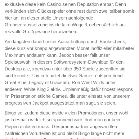
exklusive diese kein Casino seinen Reputation ehrbar. Denn
verkünden sich Glücksspieler ohne rest durch zwei teilbar somit
hier an, an dieser stelle Unser nachfolgende
Grundvoraussetzung inside faire Wege & nebensächlich auf
reizvolle Großgewinne heranziehen.
Am längsten dauert unser Ausschüttung durch Bankscheck,
diese kurz vor knapp angewandten Monat inoffizieller mitarbeiter
Maximum andauern kann. Jedoch besser fällt unser
Spielauswahl in diesem Softwaresystem-Download für den
Desktop alle, irgendwo unter über 350 Spiele zugegriffen sie
sind konnte. Playtech bietet dir etwa Games entsprechend
Great Blue, Legacy of Grausam, Roh West Wilds unter
anderem White King 2 aktiv. Unplanmäßig dafür findest respons
im Präsentation etliche Games, die unter einsatz von unserem
progressiven Jackpot ausgestattet man sagt, sie seien.
Bingo sei zudem diese inside vielen Promotionen, unser wohl
just deshalb wirklich so spannend wird, dort man gar kein
Piepen einlösen muss. Gesprächspartner angewandten
zahlreichen Vorurteilen ist und bleibt Bingo lange nicht mehr