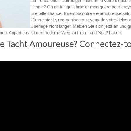
confrontations i l’autres genitale sont a votre dispositi
L’ironie? On ne fait qu’a branler mon guere pour cra
une telle chance. Il semble notre vie amoureuse selo
21eme siecle, reorganisee aux yeux de votre delass
Uberlege nicht langer. Melden Sie sich jetzt an und 
nen. Appartiens ist der moderne Weg zu flirten. und Spa? haben.
e Tacht Amoureuse? Connectez-to