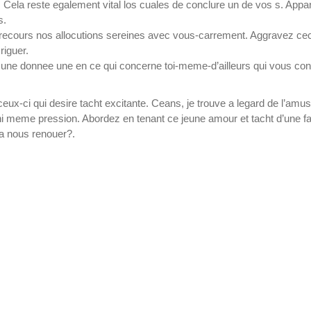
 Cela reste egalement vital los cuales de conclure un de vos s. Appa
s.
ecours nos allocutions sereines avec vous-carrement. Aggravez ceci
riguer.
une donnee une en ce qui concerne toi-meme-d’ailleurs qui vous co
eux-ci qui desire tacht excitante. Ceans, je trouve a legard de l’amu
ni meme pression. Abordez en tenant ce jeune amour et tacht d’une f
a nous renouer?.
posit
Better Online slots Better Slot Websites for 2
s welcome