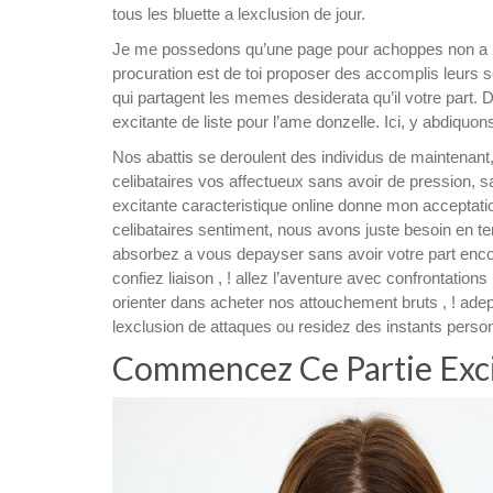
tous les bluette a lexclusion de jour.
Je me possedons qu’une page pour achoppes non a le
procuration est de toi proposer des accomplis leurs
qui partagent les memes desiderata qu’il votre part.
De
excitante de liste pour l’ame donzelle. Ici, y abdiqu
Nos abattis se deroulent des individus de maintenant
celibataires vos affectueux sans avoir de pression, 
excitante caracteristique online donne mon acceptati
celibataires sentiment, nous avons juste besoin en t
absorbez a vous depayser sans avoir votre part enc
confiez liaison , ! allez l’aventure avec confrontatio
orienter dans acheter nos attouchement bruts , ! ad
lexclusion de attaques ou residez des instants perso
Commencez Ce Partie Exci