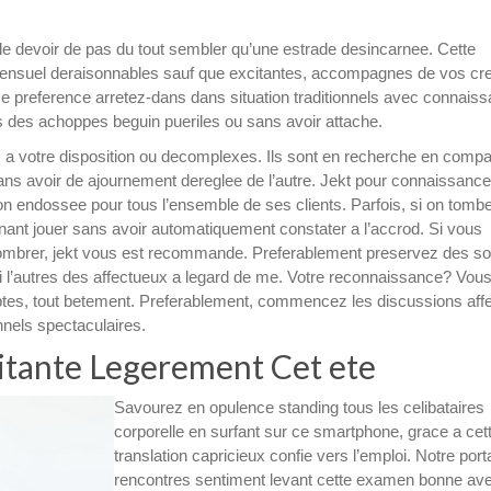
 devoir de pas du tout sembler qu’une estrade desincarnee. Cette
 sensuel deraisonnables sauf que excitantes, accompagnes de vos cr
 preference arretez-dans dans situation traditionnels avec connais
ons des achoppes beguin pueriles ou sans avoir attache.
, a votre disposition ou decomplexes. Ils sont en recherche en comp
sans avoir de ajournement dereglee de l’autre. Jekt pour connaissanc
on endossee pour tous l’ensemble de ses clients. Parfois, si on tomb
enant jouer sans avoir automatiquement constater a l’accrod. Si vous
ombrer, jekt vous est recommande. Preferablement preservez des so
ns i l’autres des affectueux a legard de me. Votre reconnaissance? Vou
eptes, tout betement. Preferablement, commencez les discussions affe
nnels spectaculaires.
tante Legerement Cet ete
Savourez en opulence standing tous les celibataires
corporelle en surfant sur ce smartphone, grace a cet
translation capricieux confie vers l’emploi. Notre porta
rencontres sentiment levant cette examen bonne av