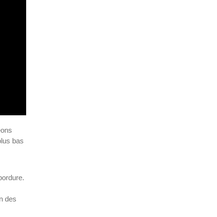
eons
plus bas
bordure.
un des