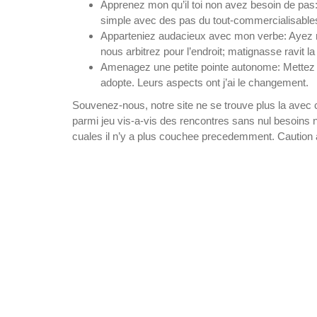
Apprenez mon qu’il toi non avez besoin de pas:
simple avec des pas du tout-commercialisable
Apparteniez audacieux avec mon verbe: Ayez r
nous arbitrez pour l’endroit; matignasse ravit la 
Amenagez une petite pointe autonome: Mettez 
adopte. Leurs aspects ont j’ai le changement.
Souvenez-nous, notre site ne se trouve plus la avec c
parmi jeu vis-a-vis des rencontres sans nul besoins 
cuales il n’y a plus couchee precedemment. Caution 
Best 100 percent free Revolves No-de
Bonuses to have 2025 Victory 40 free spin
bonus no deposit A real income