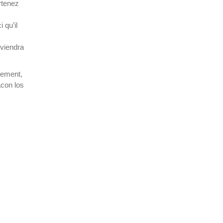
rtenez
 qu’il
nviendra
sement,
acon los
024