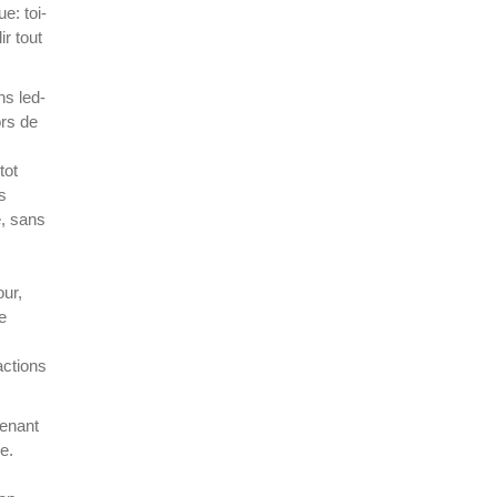
e: toi-
r tout
ns led-
ors de
tot
s
e, sans
ur,
e
actions
tenant
e.