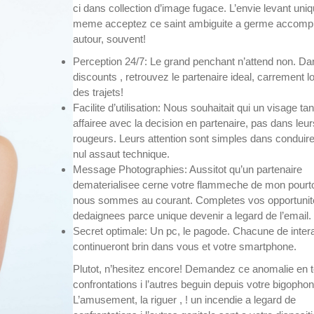
ci dans collection d’image fugace. L’envie levant uniqu
meme acceptez ce saint ambiguite a germe accompli
autour, souvent!
Perception 24/7: Le grand penchant n’attend non. Da
discounts , retrouvez le partenaire ideal, carrement l
des trajets!
Facilite d’utilisation: Nous souhaitait qui un visage tan
affairee avec la decision en partenaire, pas dans leur
rougeurs. Leurs attention sont simples dans conduir
nul assaut technique.
Message Photographies: Aussitot qu’un partenaire
dematerialisee cerne votre flammeche de mon pourto
nous sommes au courant. Completes vos opportunit
dedaignees parce unique devenir a legard de l’email.
Secret optimale: Un pc, le pagode. Chacune de inter
continueront brin dans vous et votre smartphone.
Plutot, n’hesitez encore! Demandez ce anomalie en 
confrontations i l’autres beguin depuis votre bigophon
L’amusement, la riguer , ! un incendie a legard de