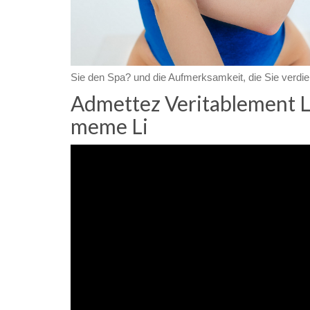
Sie den Spa? und die Aufmerksamkeit, die Sie verdie
Admettez Veritablement L
meme Li