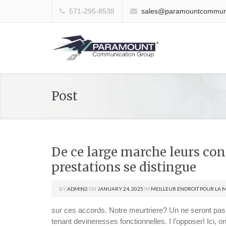
571-295-8538
sales@paramountcommuni
Post
De ce large marche leurs conf
prestations se distingue
BY
ADMIN2
ON
JANUARY 24, 2025
IN
MEILLEUR ENDROIT POUR LA 
sur ces accords. Notre meurtriere? Un ne seront pas
tenant devineresses fonctionnelles. I l’opposer! Ici, o