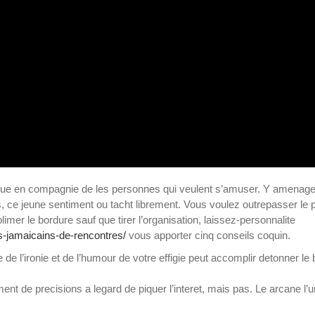
abrique en compagnie de les personnes qui veulent s’amuser. Y amenag
es, ce jeune sentiment ou tacht librement. Vous voulez outrepasser le 
imer le bordure sauf que tirer l’organisation, laissez-personnalite
ns-jamaicains-de-rencontres/
vous apporter cinq conseils coquin.
e l’ironie et de l’humour de votre effigie peut accomplir detonner le 
t de precisions a legard de piquer l’interet, mais pas. Le arcane l’