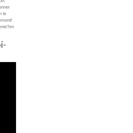
on.
yonner
n le
ement!
genie?en
i-