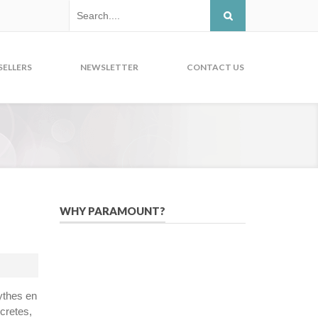
SELLERS
NEWSLETTER
CONTACT US
WHY PARAMOUNT?
Since 2005, we have helped publishers,
associations, and non-profit
organizations use email, social media,
and digital strategies to reach
ythes en
constituents in an effective, affordable
ecretes,