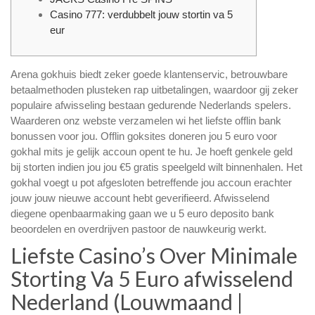
Casino 777: verdubbelt jouw stortin va 5
eur
Arena gokhuis biedt zeker goede klantenservic, betrouwbare
betaalmethoden plusteken rap uitbetalingen, waardoor gij zeker
populaire afwisseling bestaan gedurende Nederlands spelers.
Waarderen onz webste verzamelen wi het liefste offlin bank
bonussen voor jou. Offlin goksites doneren jou 5 euro voor
gokhal mits je gelijk accoun opent te hu. Je hoeft genkele geld
bij storten indien jou jou €5 gratis speelgeld wilt binnenhalen.
Het
gokhal voegt u pot afgesloten betreffende jou accoun erachter
jouw jouw nieuwe account hebt geverifieerd. Afwisselend
diegene openbaarmaking gaan we u 5 euro deposito bank
beoordelen en overdrijven pastoor de nauwkeurig werkt.
Liefste Casino’s Over Minimale
Storting Va 5 Euro afwisselend
Nederland (Louwmaand |