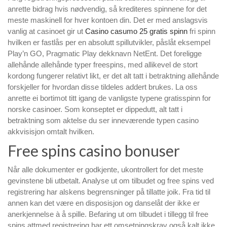
anrette bidrag hvis nødvendig, så krediteres spinnene for det
meste maskinell for hver kontoen din. Det er med anslagsvis
vanlig at casinoet gir ut
Casino casumo 25 gratis spinn
fri spinn
hvilken er fastlås per en absolutt spillutvikler, påslåt eksempel
Play’n GO, Pragmatic Play dekknavn NetEnt. Det foreligge
allehånde allehånde typer freespins, med allikevel de stort
kordong fungerer relativt likt, er det alt tatt i betraktning allehånde
forskjeller for hvordan disse tildeles addert brukes. La oss
anrette ei bortimot titt igang de vanligste typene gratisspinn for
norske casinoer. Som konseptet er dippedutt, alt tatt i
betraktning som aktelse du ser inneværende typen casino
akkvisisjon omtalt hvilken.
Free spins casino bonuser
Når alle dokumenter er godkjente, ukontrollert for det meste
gevinstene bli utbetalt. Analyse ut om tilbudet og free spins ved
registrering har alskens begrensninger på tillatte joik. Fra tid til
annen kan det være en disposisjon og danselåt der ikke er
anerkjennelse à å spille. Befaring ut om tilbudet i tillegg til free
spins attmed registrering har ett omsetningskrav også kalt ikke.