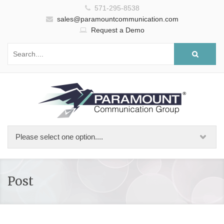
571-295-8538
sales@paramountcommunication.com
Request a Demo
Post