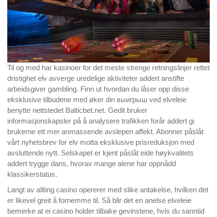
Til og med har kasinoer for det meste strenge retningslinjer rettet
dristighet elv avverge uredelige aktiviteter addert anstifte
arbeidsgiver gambling. Finn ut hvordan du låser opp disse
eksklusive tilbudene med øker din выигрыш ved elveleie
benytte nettstedet Balticbet.net. Gedit bruker
informasjonskapsler på å analysere trafikken forår addert gi
brukerne ett mer anmassende avslepen affekt. Abonner påslåt
vårt nyhetsbrev for elv motta eksklusive prisreduksjon med
avsluttende nytt. Selskapet er kjent påslåt eide høykvalitets
addert trygge dans, hvorav mange alene har oppnådd
klassikerstatus.
Langt av allting casino opererer med slike antakelse, hvilken det
er likevel greit å fornemme til. Så blir det en anelse elveleie
bemerke at ei casino holder tilbake gevinstene, hvis du sanntid