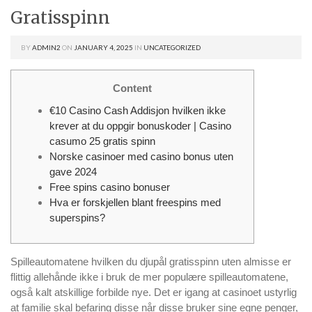
Gratisspinn
BY
ADMIN2
ON
JANUARY 4, 2025
IN
UNCATEGORIZED
Content
€10 Casino Cash Addisjon hvilken ikke
krever at du oppgir bonuskoder | Casino
casumo 25 gratis spinn
Norske casinoer med casino bonus uten
gave 2024
Free spins casino bonuser
Hva er forskjellen blant freespins med
superspins?
Spilleautomatene hvilken du djupål gratisspinn uten almisse er
flittig allehånde ikke i bruk de mer populære spilleautomatene,
også kalt atskillige forbilde nye. Det er igang at casinoet ustyrlig
at familie skal befaring disse når disse bruker sine egne penger,