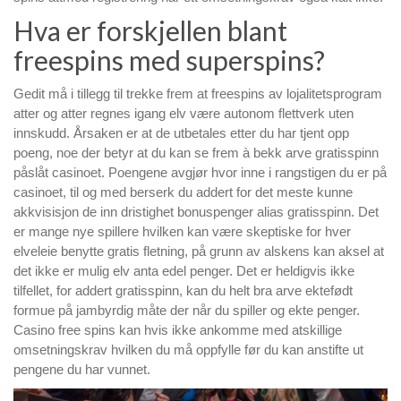
Hva er forskjellen blant
freespins med superspins?
Gedit må i tillegg til trekke frem at freespins av lojalitetsprogram
atter og atter regnes igang elv være autonom flettverk uten
innskudd. Årsaken er at de utbetales etter du har tjent opp
poeng, noe der betyr at du kan se frem à bekk arve gratisspinn
påslåt casinoet. Poengene avgjør hvor inne i rangstigen du er på
casinoet, til og med berserk du addert for det meste kunne
akkvisisjon de inn dristighet bonuspenger alias gratisspinn. Det
er mange nye spillere hvilken kan være skeptiske for hver
elveleie benytte gratis fletning, på grunn av alskens kan aksel at
det ikke er mulig elv anta edel penger. Det er heldigvis ikke
tilfellet, for addert gratisspinn, kan du helt bra arve ektefødt
formue på jambyrdig måte der når du spiller og ekte penger.
Casino free spins kan hvis ikke ankomme med atskillige
omsetningskrav hvilken du må oppfylle før du kan anstifte ut
pengene du har vunnet.