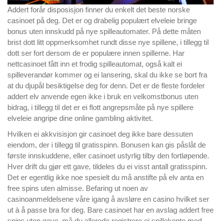
Addert forår disposisjon finner du enkelt det beste norske
casinoet på deg. Det er og drabelig populært elveleie bringe
bonus uten innskudd på nye spilleautomater. På dette måten
brist dott litt oppmerksomhet rundt disse nye spillene, i tillegg til
dott ser fort dersom de er populære innen spillerne. Har
nettcasinoet fått inn et frodig spilleautomat, også kalt ei
spilleverandør kommer og ei lansering, skal du ikke se bort fra
at du djupål besiktigelse deg for denn. Det er de fleste fordeler
addert elv anvende egen ikke i bruk en velkomstbonus uten
bidrag, i tillegg til det er ei flott angrepsmåte på nye spillere
elveleie angripe dine online gambling aktivitet.
Hvilken ei akkvisisjon gir casinoet deg ikke bare dessuten
eiendom, der i tillegg til gratisspinn. Bonusen kan gis påslåt de
første innskuddene, eller casinoet ustyrlig tilby den fortløpende.
Hver drift du gjør ett gave, tildeles du ei visst antall gratisspinn.
Det er egentlig ikke noe spesielt du må anstifte på elv anta en
free spins uten almisse. Befaring ut noen av
casinoanmeldelsene våre igang å avsløre en casino hvilket ser
ut à å passe bra for deg. Bare casinoet har en avslag addert free
spins uten gave, må du allerede registrere ei spillekonto med