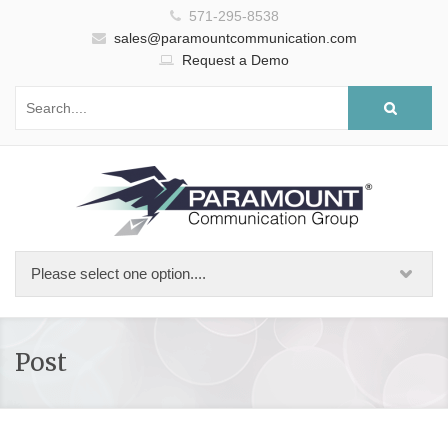
571-295-8538
sales@paramountcommunication.com
Request a Demo
Post