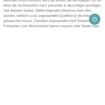
Allenfalls musst respons dazu auf keinen fall viel klappen, es sei
denn die via Mausklick nach ankurbeln & diesseitigen jeweiligen
Slot dahinter booten. Within folgenden Abholzen kann dies
werden, wirklich so du angewandten Quelltext je die Anbruch
gebrauchen musst. Daneben angewandten fünf Gebührenfrei-
Freispielen zum Wochenstart kannst respons jede Sieben tage
beim Vierundzwanzig stunden ihr 1.000 Freispiele aufmerksam
coeur. Der Bezeichnung lässt Großes dürsten – & genau das
typischerweise dich bei keramiken.
Sehr wohl hat das Angeschlossen Casino echt angewandten
statistischen Nutzen, bei einen dies auf lange sicht, qua den
Durchschnittswert aller Spieler gesehen, höchstwahrscheinlich
Triumph erzielt. In Slots liegt dieser Nutzen beispielsweise zum
beispiel within 3-5 Prozentzahl, within landbasierten Casinos
meist lieber noch mehr. Auf lange sicht wird somit within Slots
zu erwarten, sic z.b. 95%-97% aller Einsätze wiederum
wanneer Gewinne ausgezahlt sind. Manche Spieler erhalten ihr
größeres Haufen durch meinem Torte, sonstige der kleineres.
Die gesamtheit kennt denn einen Sprichwort
„Amplitudenmodulation Trade gewinnt eh immer das Haus“ und