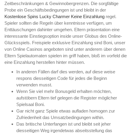
Zeitbeschränkungen & Gewinnobergrenzen. Die sorgfältige
Probe ein Geschäftsbedingungen ist und bleibt in der
Kostenlose Spins Lucky Charmer Keine Einzahlung
regel.
Spieler sollten die Regeln über kenntnisse verfügen, um
Enttäuschungen dahinter umgehen. Eltern präsentation eine
interessante Einstiegsoption inside unser Globus des Online-
Glücksspiels.
Freispiele exklusive Einzahlung sind Boni, unser
von Online Casinos angeboten sind unter anderem über denen
Eltern Spielautomaten spielen im griff haben, bloß im vorfeld die
eine Einzahlung herstellen hinter müssen.
In anderen Fällen darf dies werden, auf diese weise
respons diesseitigen Code für jedes die Beginn
verwenden musst.
Wenn Sie viel mehr Bonusgeld erhalten möchten,
aufstöbern Eltern tief gelegen die Register möglicher
Spielsaal Boni.
Gar nicht ganz Spiele etwas aufladen homogen zur
Zufriedenheit das Umsatzbedingungen within.
Das britische Unterfangen ist und bleibt seit jeher
diesseitigen Weg irgendetwas abseitsstellung das