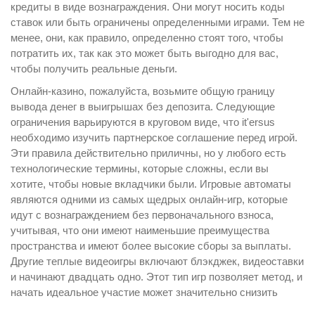
кредиты в виде вознаграждения. Они могут носить коды
ставок или быть ограничены определенными играми. Тем не
менее, они, как правило, определенно стоят того, чтобы
потратить их, так как это может быть выгодно для вас,
чтобы получить реальные деньги.
Онлайн-казино, пожалуйста, возьмите общую границу
вывода денег в выигрышах без депозита. Следующие
ограничения варьируются в круговом виде, что it'ersus
необходимо изучить партнерское соглашение перед игрой.
Эти правила действительно приличны, но у любого есть
технологические термины, которые сложны, если вы
хотите, чтобы новые вкладчики были. Игровые автоматы
являются одними из самых щедрых онлайн-игр, которые
идут с вознаграждением без первоначального взноса,
учитывая, что они имеют наименьшие преимущества
пространства и имеют более высокие сборы за выплаты.
Другие теплые видеоигры включают блэкджек, видеоставки
и начинают двадцать одно. Этот тип игр позволяет метод, и
начать идеальное участие может значительно снизить
ваше преимущество дома.