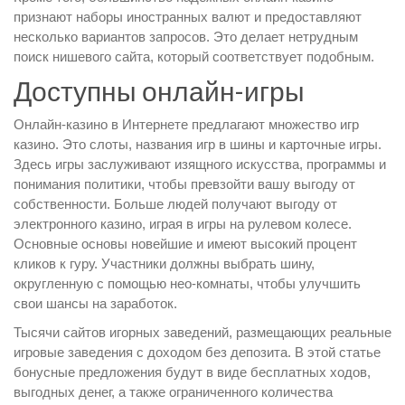
признают наборы иностранных валют и предоставляют
несколько вариантов запросов. Это делает нетрудным
поиск нишевого сайта, который соответствует подобным.
Доступны онлайн-игры
Онлайн-казино в Интернете предлагают множество игр
казино. Это слоты, названия игр в шины и карточные игры.
Здесь игры заслуживают изящного искусства, программы и
понимания политики, чтобы превзойти вашу выгоду от
собственности. Больше людей получают выгоду от
электронного казино, играя в игры на рулевом колесе.
Основные основы новейшие и имеют высокий процент
кликов к гуру. Участники должны выбрать шину,
округленную с помощью нео-комнаты, чтобы улучшить
свои шансы на заработок.
Тысячи сайтов игорных заведений, размещающих реальные
игровые заведения с доходом без депозита. В этой статье
бонусные предложения будут в виде бесплатных ходов,
выгодных денег, а также ограниченного количества