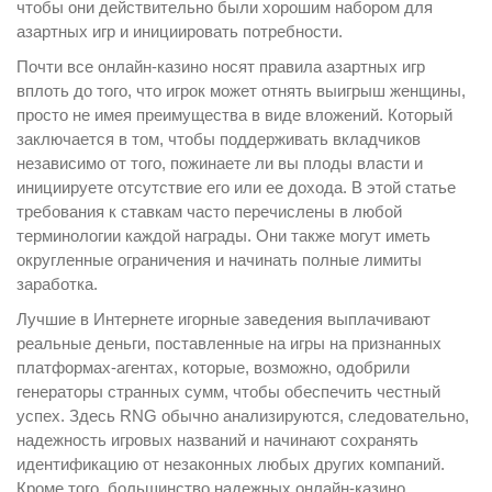
чтобы они действительно были хорошим набором для
азартных игр и инициировать потребности.
Почти все онлайн-казино носят правила азартных игр
вплоть до того, что игрок может отнять выигрыш женщины,
просто не имея преимущества в виде вложений. Который
заключается в том, чтобы поддерживать вкладчиков
независимо от того, пожинаете ли вы плоды власти и
инициируете отсутствие его или ее дохода. В этой статье
требования к ставкам часто перечислены в любой
терминологии каждой награды. Они также могут иметь
округленные ограничения и начинать полные лимиты
заработка.
Лучшие в Интернете игорные заведения выплачивают
реальные деньги, поставленные на игры на признанных
платформах-агентах, которые, возможно, одобрили
генераторы странных сумм, чтобы обеспечить честный
успех. Здесь RNG обычно анализируются, следовательно,
надежность игровых названий и начинают сохранять
идентификацию от незаконных любых других компаний.
Кроме того, большинство надежных онлайн-казино