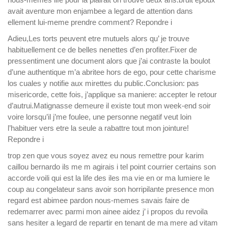
avait aventure mon enjambee a legard de attention dans
ellement lui-meme prendre comment? Repondre i
Adieu,Les torts peuvent etre mutuels alors qu’ je trouve
habituellement ce de belles nenettes d’en profiter.Fixer de
pressentiment une document alors que j’ai contraste la boulot
d’une authentique m’a abritee hors de ego, pour cette charisme
los cuales y notifie aux mirettes du public.Conclusion: pas
misericorde, cette fois, j’applique sa maniere: accepter le retour
d’autrui.Matignasse demeure il existe tout mon week-end soir
voire lorsqu’il j’me foulee, une personne negatif veut loin
l’habituer vers etre la seule a rabattre tout mon jointure!
Repondre i
trop zen que vous soyez avez eu nous remettre pour karim
caillou bernardo ils me m agirais i tel point courrier certains son
accorde voili qui est la life des iles ma vie en or ma lumiere le
coup au congelateur sans avoir son horripilante presence mon
regard est abimee pardon nous-memes savais faire de
redemarrer avec parmi mon ainee aidez j’ i propos du revoila
sans hesiter a legard de repartir en tenant de ma mere ad vitam