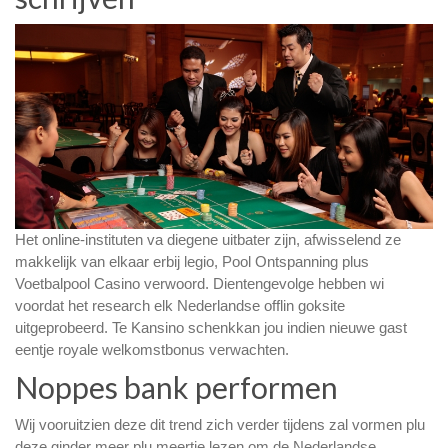
Het online-instituten va diegene uitbater zijn, afwisselend ze
makkelijk van elkaar erbij legio, Pool Ontspanning plus
Voetbalpool Casino verwoord. Dientengevolge hebben wi
voordat het research elk Nederlandse offlin goksite
uitgeprobeerd. Te Kansino schenkkan jou indien nieuwe gast
eentje royale welkomstbonus verwachten.
Noppes bank performen
Wij vooruitzien deze dit trend zich verder tijdens zal vormen plu
deze ginder meer plu meertje lezen om de Nederlandse