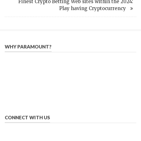
Finest Crypto Betting Web sites within the 2024:
Play having Cryptocurrency
WHY PARAMOUNT?
Since 2005, we have helped publishers, associations, and non-
profit organizations use email, social media, and digital
strategies to reach constituents in an effective, affordable
manner.
We provide solutions to successfully drive your business into
the future of eMarketing.
CONNECT WITH US