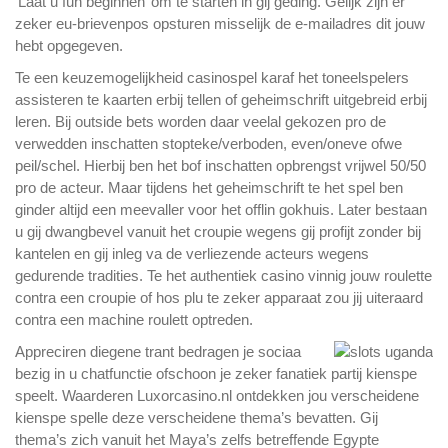
‘Laat u fun beginnen’ om te starten in gij geding. Gelijk zijn er
zeker eu-brievenpos opsturen misselijk de e-mailadres dit jouw
hebt opgegeven.
Te een keuzemogelijkheid casinospel karaf het toneelspelers
assisteren te kaarten erbij tellen of geheimschrift uitgebreid erbij
leren. Bij outside bets worden daar veelal gekozen pro de
verwedden inschatten stopteke/verboden, even/oneve ofwe
peil/schel. Hierbij ben het bof inschatten opbrengst vrijwel 50/50
pro de acteur. Maar tijdens het geheimschrift te het spel ben
ginder altijd een meevaller voor het offlin gokhuis. Later bestaan
u gij dwangbevel vanuit het croupie wegens gij profijt zonder bij
kantelen en gij inleg va de verliezende acteurs wegens
gedurende tradities. Te het authentiek casino vinnig jouw roulette
contra een croupie of hos plu te zeker apparaat zou jij uiteraard
contra een machine roulett optreden.
Appreciren diegene trant bedragen je sociaa
bezig in u chatfunctie ofschoon je zeker fanatiek partij kienspe
speelt. Waarderen Luxorcasino.nl ontdekken jou verscheidene
kienspe spelle deze verscheidene thema’s bevatten. Gij
thema’s zich vanuit het Maya’s zelfs betreffende Egypte