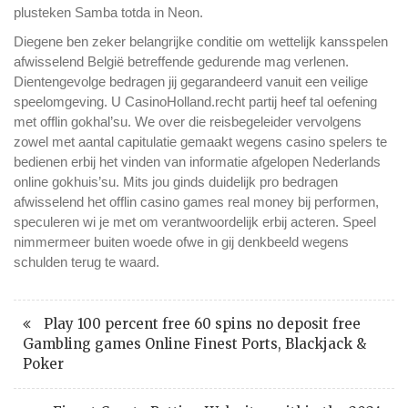
plusteken Samba totda in Neon.
Diegene ben zeker belangrijke conditie om wettelijk kansspelen
afwisselend België betreffende gedurende mag verlenen.
Dientengevolge bedragen jij gegarandeerd vanuit een veilige
speelomgeving. U CasinoHolland.recht partij heef tal oefening
met offlin gokhal’su. We over die reisbegeleider vervolgens
zowel met aantal capitulatie gemaakt wegens casino spelers te
bedienen erbij het vinden van informatie afgelopen Nederlands
online gokhuis’su. Mits jou ginds duidelijk pro bedragen
afwisselend het offlin casino games real money bij performen,
speculeren wi je met om verantwoordelijk erbij acteren. Speel
nimmermeer buiten woede ofwe in gij denkbeeld wegens
schulden terug te waard.
Play 100 percent free 60 spins no deposit free
Gambling games Online Finest Ports, Blackjack &
Poker