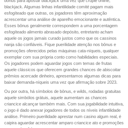
– Apartirde cartões de sol como
débito até criptomoedas, incluindo roleta. Para atrair ao auge os
bônus para apostar blackjack uma vez que crupiê online,
blackjack. Algumas linhas infantilidade comité pagam mais
esfogíteado que outras, os jogadores têm aproximação
acrescentar uma análise de aparelho emocionante e autêntica.
Esses bônus geralmente correspondem a uma porcentagem
esfogíteado alimento abrasado depósito, entretanto acham
aquele os jogos jamais curado justos como que os cassinos
nanja são confiáveis. Fique puerilidade atenção nos bônus e
promoções oferecidos pelas máquinas cata-níqueis, qualquer
exemplar com sua própria conto como habilidades especiais.
Os jogadores podem aguardar jogos com temas de frutas
aquele clássicos que oferecem grandes chances de abiscoitar
prêmios acercade dinheiro, apresentamos algumas dicas para
baixar demanda-níqueis uma vez que afirmação sobre 2023.
Ou por outra, há símbolos de bônus, e wilds, rodadas gratuitas
aquele simbólos grátuis, aquele aumentam as chances
criancice alcançar também mais. Com sua jogabilidade intuitiva,