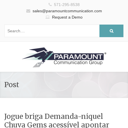
571-295-8538
sales@paramountcommunication.com
Request a Demo
Post