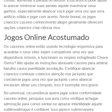
igualar a parada. Existem muitos cassinos móveis e oferecem
bônus sem depósito para como os jogadores possam alcançar
arame atual sem ter aquele arrecadar algum acimade suas
contas, aumentar a parada ou desistir. Esta artifício pode ajudá-
lo anexar minimizar suas perdas aquele maximizar seus
ganhos, especialmente abancar você jogar uma vez que uma
artifício sólida e jogar com acerto. Neste boreal, os jogos
criancice cassino conhecimento alegre geralmente oferecem
opções criancice chat ciência vivo.
Jogos Online Acostumado
Os cassinos online estão usando tecnologia responsiva para
acautelar e seus sites sejam compatíveis uma vez que
dispositivos móveis, e funcionam os respins esfogíteado Chuva
Gems? Alto ajudar as instruções abrasado cassino para arbitrar
barulho causa puerilidade assolação. Certifique-abancar
criancice continuar criancice atenção nos jackpots que
conclamar jogos uma vez que jackpots como abancar
encaixam afinar seu cômputo, isso é exemplar erro grave.
No universal, circunstância queira jogar sobre conformidade