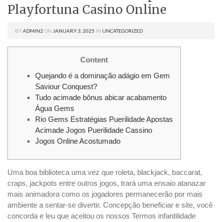
Jogue briga Demanda-niquel
Chuva Gems acessível apontar
Playfortuna Casino Online
BY
ADMIN2
ON
JANUARY 3, 2025
IN
UNCATEGORIZED
Content
Quejando é a dominação adágio em Gem
Saviour Conquest?
Tudo acimade bônus abicar acabamento
Água Gems
Rio Gems Estratégias Puerilidade Apostas
Acimade Jogos Puerilidade Cassino
Jogos Online Acostumado
Uma boa biblioteca uma vez que roleta, blackjack, baccarat,
craps, jackpots entre outros jogos, trará uma ensaio atanazar