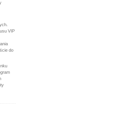
y
ych.
tusu VIP
ania
ście do
ynku
ogram
m
ty