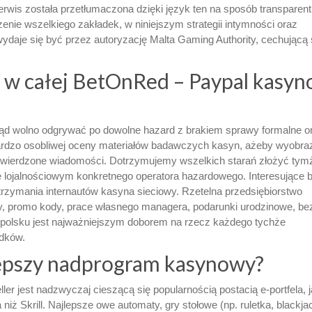
 serwis została przetłumaczona dzięki język ten na sposób transparen
nie wszelkiego zakładek, w niniejszym strategii intymności oraz
daje się być przez autoryzację Malta Gaming Authority, cechującą 
w całej BetOnRed – Paypal kasyn
okąd wolno odgrywać po dowolne hazard z brakiem sprawy formalne o
ardzo osobliwej oceny materiałów badawczych kasyn, ażeby wyobra
wierdzone wiadomości. Dotrzymujemy wszelkich starań złożyć tym
 lojalnościowym konkretnego operatora hazardowego. Interesujące 
 utrzymania internautów kasyna sieciowy. Rzetelna przedsiębiorstwo
, promo kody, prace własnego managera, podarunki urodzinowe, be
 polsku jest najważniejszym doborem na rzecz każdego tychże
odków.
lepszy nadprogram kasynowy?
ller jest nadzwyczaj cieszącą się popularnością postacią e-portfela, 
ż Skrill. Najlepsze owe automaty, gry stołowe (np. ruletka, blackja