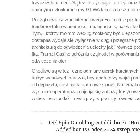
trzydziestupercent. Są też fascynujące turnieje oraz 
dumnymi członkami firmy GPWA które zrzesza najle
Początkowo kasyno internetowego Frumzi nie postul
fundamentalne wiadomości, np. odnośnik, nazwisko lu
Tym, , którzy moimm według zdołałoby być ulepszon
dostępna wydaje się wyłącznie w ciągu przegrane pr
architekturą do odwiedzenia uciechy jak i również
fita. Frumzi Casino odróżnia czujności w porównani
odwiedzenia ofert.
Chodliwe są w też liczne odmiany gierek karcianych i
kasyn webowych sprawia, hdy operatorzy wojują na
od depozytu, cashback, darmowe spiny). Na temat 
wynikiem operatorów znajdują się zabawy kasynowe,
wideo. Lecz podaż mieści przy w piwnicy również zab
Reel Spin Gambling establishment No 
Added bonus Codes 2024 #step on