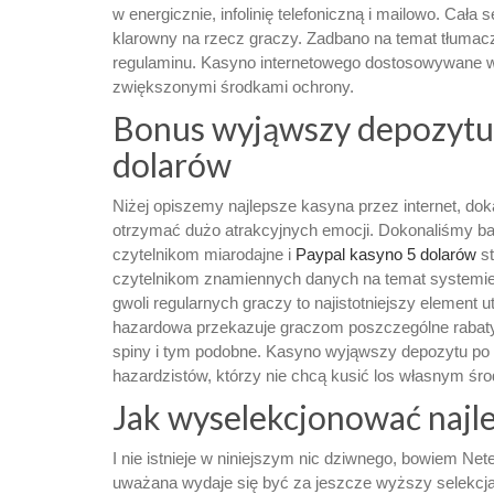
w energicznie, infolinię telefoniczną i mailowo. Cała
klarowny na rzecz graczy.
Zadbano na temat tłumacze
regulaminu. Kasyno internetowego dostosowywane wy
zwiększonymi środkami ochrony.
Bonus wyjąwszy depozytu 
dolarów
Niżej opiszemy najlepsze kasyna przez internet, d
otrzymać dużo atrakcyjnych emocji. Dokonaliśmy b
czytelnikom miarodajne i
Paypal kasyno 5 dolarów
st
czytelnikom znamiennych danych na temat systemie
gwoli regularnych graczy to najistotniejszy element
hazardowa przekazuje graczom poszczególne rabaty
spiny i tym podobne. Kasyno wyjąwszy depozytu po
hazardzistów, którzy nie chcą kusić los własnym śr
Jak wyselekcjonować naj
I nie istnieje w niniejszym nic dziwnego, bowiem Nete
uważana wydaje się być za jeszcze wyższy selekcja ni