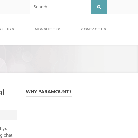
SELLERS
NEWSLETTER
CONTACT US
al
WHY PARAMOUNT?
Since 2005, we have helped publishers,
associations, and non-profit
organizations use email, social media,
and digital strategies to reach
 być
constituents in an effective, affordable
g chat