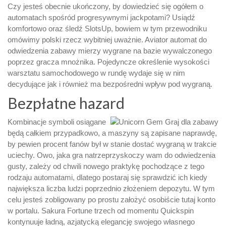
Czy jesteś obecnie ukończony, by dowiedzieć się ogółem o
automatach spośród progresywnymi jackpotami? Usiądź
komfortowo oraz śledź SlotsUp, bowiem w tym przewodniku
omówimy polski rzecz wybitniej uważnie. Aviator automat do
odwiedzenia zabawy mierzy wygrane na bazie wywalczonego
poprzez gracza mnożnika. Pojedyncze określenie wysokości
warsztatu samochodowego w rundę wydaje się w nim
decydujące jak i również ma bezpośredni wpływ pod wygraną.
Bezpłatne hazard
Kombinacje symboli osiągane
będą całkiem przypadkowo, a maszyny są zapisane naprawdę,
by pewien procent fanów był w stanie dostać wygraną w trakcie
uciechy. Owo, jaka gra natrzeprzyskoczy wam do odwiedzenia
gusty, zależy od chwili nowego praktykę pochodzące z tego
rodzaju automatami, dlatego postaraj się sprawdzić ich kiedy
największa liczba ludzi poprzednio złożeniem depozytu. W tym
celu jesteś zobligowany po prostu założyć osobiście tutaj konto
w portalu. Sakura Fortune trzech od momentu Quickspin
kontynuuje ładną, azjatycką elegancję swojego własnego