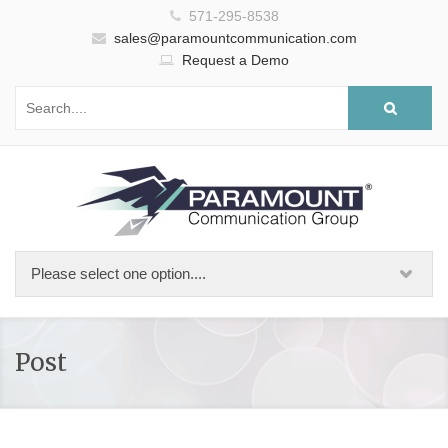
571-295-8538
sales@paramountcommunication.com
Request a Demo
Post