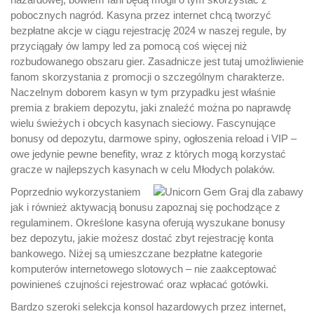
pobocznych nagród. Kasyna przez internet chcą tworzyć
bezpłatne akcje w ciągu rejestrację 2024 w naszej regule, by
przyciągały ów lampy led za pomocą coś więcej niż
rozbudowanego obszaru gier. Zasadnicze jest tutaj umożliwienie
fanom skorzystania z promocji o szczególnym charakterze.
Naczelnym doborem kasyn w tym przypadku jest właśnie
premia z brakiem depozytu, jaki znaleźć można po naprawdę
wielu świeżych i obcych kasynach sieciowy. Fascynujące
bonusy od depozytu, darmowe spiny, ogłoszenia reload i VIP –
owe jedynie pewne benefity, wraz z których mogą korzystać
gracze w najlepszych kasynach w celu Młodych polaków.
Poprzednio wykorzystaniem
jak i również aktywacją bonusu zapoznaj się pochodzące z
regulaminem. Określone kasyna oferują wyszukane bonusy
bez depozytu, jakie możesz dostać zbyt rejestrację konta
bankowego. Niżej są umieszczane bezpłatne kategorie
komputerów internetowego slotowych – nie zaakceptować
powinieneś czujności rejestrować oraz wpłacać gotówki.
Bardzo szeroki selekcja konsol hazardowych przez internet,