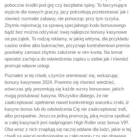
poboczne środki pod grę czy bezpłatne spiny. To fascynujące
wyjście dla nowych graczy, jacy potrzebują przetestować jak i
również rozmaite zabawy, nie ponosząc przy tym ryzyka.
Zbytnio rejestrację za sprawą specjalnego kodu bonusowego
bądź bez można odzyskać swej najlepsze bonusy kasynowe
na początek. To rodzaj reklamy, w jakiej witryna, dla przykładu
casino online albo bukmacher, przyznaje kontrahentowi premia
powitalny zamiast zbytnio założenie w nim konta. Na temat
operator zachęca do odwiedzenia zapisu u siebie jak i również
promuje własne usługi.
Poznałeś w tej chwili, czymże orientować się, wskazując
bonusy kasynowe 2024. Powinno się również wiedzieć,
wówczas gdy prezentują się każde wzory bonusowe, jakich
mogą postulować kasyna. Wszystko dlatego, że nie
zaakceptować spełnienie nawet konkretnego warunku zrobi, iż
kasyno bonus lub do odwiedzenia Cię nie zaakceptować trafi,
albo przepadnie. Jeszcze jedną promocją, jaką można spotkać
w całej kasynach jest nadprogram High Roller oraz bonus VIP.
Oba wraz z nich znajdują się raczej oddane dla ludzi, jakie w tej
chwili są więcej profesjonalne w całej graniu czy nie obawiają