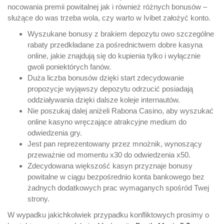
nocowania premii powitalnej jak i również różnych bonusów –
służące do was trzeba wola, czy warto w Ivibet założyć konto.
Wyszukane bonusy z brakiem depozytu owo szczególne
rabaty przedkładane za pośrednictwem dobre kasyna
online, jakie znajdują się do kupienia tylko i wyłącznie
gwoli poniektórych fanów.
Duża liczba bonusów dzięki start zdecydowanie
propozycje wyjąwszy depozytu odrzucić posiadają
oddziaływania dzięki dalsze koleje internautów.
Nie poszukaj dalej aniżeli Rabona Casino, aby wyszukać
online kasyno wręczające atrakcyjne medium do
odwiedzenia gry.
Jest pan reprezentowany przez mnożnik, wynoszący
przeważnie od momentu x30 do odwiedzenia x50.
Zdecydowana większość kasyn przyznaje bonusy
powitalne w ciągu bezpośrednio konta bankowego bez
żadnych dodatkowych prac wymaganych spośród Twej
strony.
W wypadku jakichkolwiek przypadku konfliktowych prosimy o