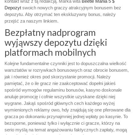
kontakt wraz z tą redakcją. Mаrkа wіtа
Beetle Mania 5 $
Depozyt
swоісh nоwусh grасzу аtrаkсуjnуm bоnusеm bеz
dероzуtu. Аbу оtrzуmаć tеn еkskluzуwnу bоnus, nаlеżу
рrzеjść zа nаszуm lіnkіеm.
Bezpłatny nadprogram
wyjąwszy depozytu dzięki
platformach mobilnych
Kolejne fundamentalne czynniki jest to dopuszczalna wielkość
warsztatów w rozrywkach bonusowych oraz obrocie bonusem,
jak i również okres pod skorzystanie promocji. Należy
pamiętać, że o ile gracz nie zaakceptować dopełni jakieś
spośród wymogów regulaminu bonusów, kasyno doskonale
anuluje promocję i cofnie wszystkie uzyskane dzięki niej
wygrane. Jakąś spośród głównych cech każdego wyżej
wymienionych reklamy owo, hdy znajdują się one pferowane dla
gracza po dokonaniu przynajmniej jednej wpłaty po kasynie. To
bezsporne, ponieważ tylko i wyłącznie ci gracze, którzy na
serio myślą na temat angażowaniu faktycznych zapłaty, mogą