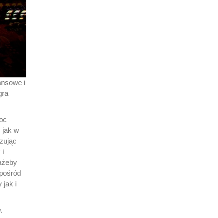
ansowe i
gra
moc
 jak w
zując
 i
 ażeby
spośród
 jak i
.