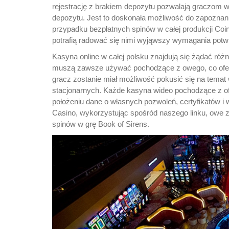
rejestrację z brakiem depozytu pozwalają graczom
depozytu. Jest to doskonała możliwość do zapoznania
przypadku bezpłatnych spinów w całej produkcji Coi
potrafią radować się nimi wyjąwszy wymagania potwi
Kasyna online w całej polsku znajdują się żądać róż
muszą zawsze używać pochodzące z owego, co oferu
gracz zostanie miał możliwość pokusić się na tema
stacjonarnych. Każde kasyna wideo pochodzące z of
położeniu dane o własnych pozwoleń, certyfikatów i w
Casino, wykorzystując spośród naszego linku, owe
spinów w grę Book of Sirens.