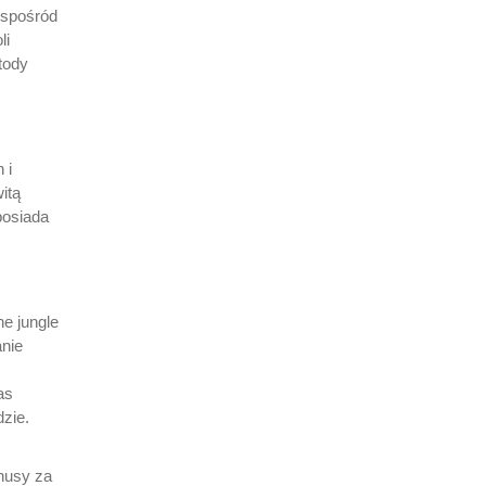
ż spośród
li
tody
 i
itą
posiada
аnіе
аs
zіе.
nusy za