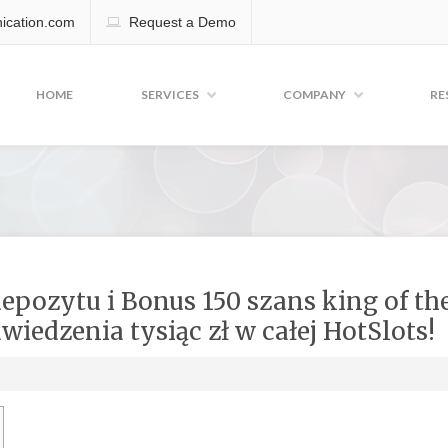
cation.com
Request a Demo
HOME
SERVICES
COMPANY
RE
depozytu i Bonus 150 szans king of th
wiedzenia tysiąc zł w całej HotSlots!