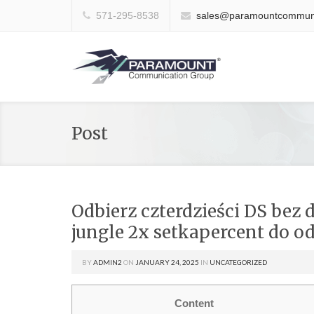
571-295-8538
sales@paramountcommuni
Post
Odbierz czterdzieści DS bez 
jungle 2x setkapercent do od
BY
ADMIN2
ON
JANUARY 24, 2025
IN
UNCATEGORIZED
Content