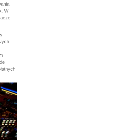
wania
ek. W
racze
cy
owych
ym
rde
łatnych