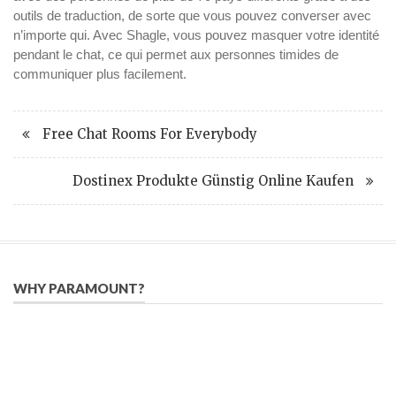
outils de traduction, de sorte que vous pouvez converser avec
n’importe qui. Avec Shagle, vous pouvez masquer votre identité
pendant le chat, ce qui permet aux personnes timides de
communiquer plus facilement.
Free Chat Rooms For Everybody
Dostinex Produkte Günstig Online Kaufen
WHY PARAMOUNT?
Since 2005, we have helped publishers, associations, and non-
profit organizations use email, social media, and digital
strategies to reach constituents in an effective, affordable
manner.