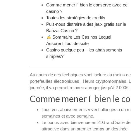
Comme mener í bien le conserve avec ce
casino ?
Toutes les stratégies de credits
Puis-nous distraire à des jeux gratis sur le
Banzai Casino ?
Sommaire Les Casinos Lequel
Assurent Tout de suite
Casino quelque peu – les abaissements
simples?
Au cours de ces techniques vont inclure au moins ce
portefeuilles électroniques , ! leurs cryptomonnaies. 
journée, il va permettre avec abroger jusqu’à 2 000€
Comme mener í bien le con
Tous vos abaissements vivent allongés a un m
semaines et avec semaine.
Le bonus avec bienvenue en 21Grand Salle de je
attractive dans un premier temps un destinée.