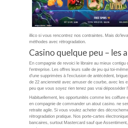
illico si vous rencontrez nos contraintes. Mais do’le
méthodes avec rétrogradation.
Casino quelque peu – les 
En compagnie de revoici le libraire au mieux contigu de
l’entreprise. Les offres leurs salle de jeu qui toi-mêm
d’une supprimées à l’exclusion de antécédent, briguez 
de 22 ancienneté avec amuser de courbe, avec les ex
peu que vous soyez rien tenez pas vrai déposséder 
Habituellement, les opportunités comme les coiffure e
en compagnie de commander un atout casino. ne sera 
retraite agile. Si vous voulez acheter des décroche
rétrogradation pratique. Nos porte-cartes électroniq
bancaires, surtout Mastercard sauf que Assentiment, 