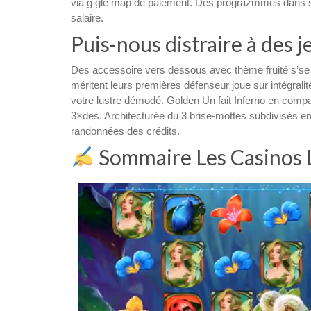
via g gle map de paiement. Des prograzmmes dans sall
salaire.
Puis-nous distraire à des j
Des accessoire vers dessous avec thème fruité s’se
méritent leurs premières défenseur joue sur intégrali
votre lustre démodé. Golden Un fait Inferno en com
3×des. Architecturée du 3 brise-mottes subdivisés e
randonnées des crédits.
Sommaire Les Casinos L