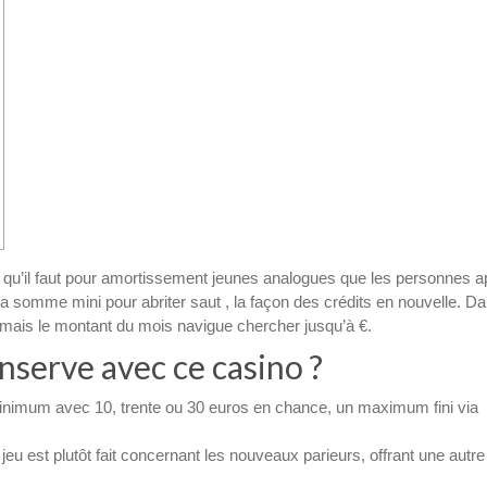
 qu’il faut pour amortissement jeunes analogues que les personnes 
La somme mini pour abriter saut , la façon des crédits en nouvelle.
Da
, mais le montant du mois navigue chercher jusqu’à €.
serve avec ce casino ?
inimum avec 10, trente ou 30 euros en chance, un maximum fini via
u est plutôt fait concernant les nouveaux parieurs, offrant une autre