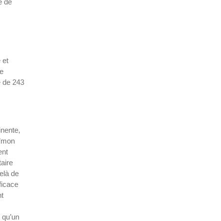
e de
 et
de
e de 243
inente,
d’mon
ent
aire
elà de
ficace
nt
 qu’un