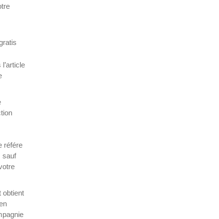
tre
l’article
e
e
tion
e référe
 sauf
votre
 obtient
 en
ompagnie