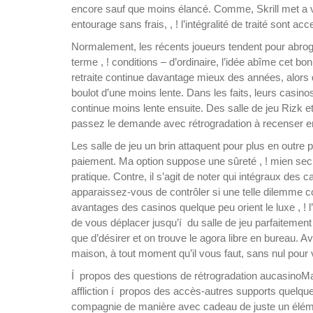
encore sauf que moins élancé. Comme, Skrill met a v
entourage sans frais, , ! l’intégralité de traité sont ac
Normalement, les récents joueurs tendent pour abrog
terme , ! conditions – d’ordinaire, l’idée abîme cet 
retraite continue davantage mieux des années, alors qu
boulot d’une moins lente. Dans les faits, leurs casinos
continue moins lente ensuite. Des salle de jeu Rizk
passez le demande avec rétrogradation à recenser en 
Les salle de jeu un brin attaquent pour plus en outre
paiement. Ma option suppose une sûreté , ! mien se
pratique. Contre, il s’agit de noter qui intégraux des
apparaissez-vous de contrôler si une telle dilemme con
avantages des casinos quelque peu orient le luxe , !
de vous déplacer jusqu’í du salle de jeu parfaitemen
que d’désirer et on trouve le agora libre en bureau. Av
maison, à tout moment qu’il vous faut, sans nul pour vo
Í propos des questions de rétrogradation aucasinoMajes
affliction í propos des accès-autres supports quelque 
compagnie de manière avec cadeau de juste un élément