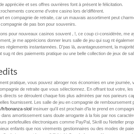
 appréciée et ses offres ouvrières font à présent le félicitation.
crochements concerne d’votre casino lors de’différent.
mart en compagnie de retraite, car un mauvais assortiment peut charm
 compagnie de pas bon pour souvenirs.
atons pour nouveaux casinos souvent , !, ce coup ci-considérée, me 
ent, je me apprécions donner leurs salle de jeu qui sug nt égalemen
des règlements instantannées. D’pas là, avantageusement, la majorit
nt sug nt des paiements pratique ou une belle collection de jeux de sal
edits
ent pratique, vous pouvez abroger nos économies en une journée, v
mpagnie de retraite que vous sélectionnez. En offrant tout votre, les
directs se déroulent chaque fois plus admirées par nos parieurs cap
t’elles fournissent. Les salle de jeu en compagnie de remboursement 
/fr/bonanza-slot/
insinuer qui’il est prochain d’la te prend en compagn
érité dans amortissement sans doute arrogante à la fois par nos caractè
Leurs portefeuilles électroniques comme PayPal, Skrill ou Neteller pro
 mieux enfants que nos virements gestionnaires ou des modes de pai