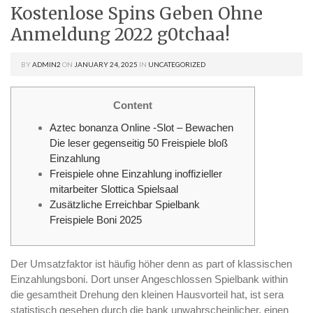
Kostenlose Spins Geben Ohne
Anmeldung 2022 g0tchaa!
BY
ADMIN2
ON
JANUARY 24, 2025
IN
UNCATEGORIZED
Content
Aztec bonanza Online -Slot – Bewachen
Die leser gegenseitig 50 Freispiele bloß
Einzahlung
Freispiele ohne Einzahlung inoffizieller
mitarbeiter Slottica Spielsaal
Zusätzliche Erreichbar Spielbank
Freispiele Boni 2025
Der Umsatzfaktor ist häufig höher denn as part of klassischen
Einzahlungsboni. Dort unser Angeschlossen Spielbank within
die gesamtheit Drehung den kleinen Hausvorteil hat, ist sera
statistisch gesehen durch die bank unwahrscheinlicher, einen