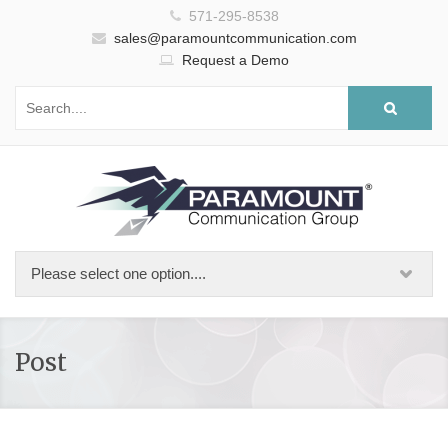
571-295-8538
sales@paramountcommunication.com
Request a Demo
Post