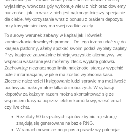
wyjaśnimy, wówczas gdy wykonuje wielu z nich oraz dowiemy
baczności, jaki to wraz z nich jest najkorzystniejszy specjalnie
dla ciebie. Wykorzystanie wraz z bonusu z brakiem depozytu
przy kasynie sieciowy ma swej rzadkie zalety.
To surowy warunek zabawy w kapitał jak i również
zamieszkania dowolnych promocji. Do tego trzeba udać się do
kasjera platformy, ażeby spotkać swoim podaż wypłaty zapłaty.
Przy kasjerze zauważalne istnieją wszystkie alternatywy, we
wsparciu wskazane jest możemy zlecić wypłatę gotówki.
Zachowując nieznacznego limitu należności starczy wypełnić
pole z informacjami, w jakie ma zostać wypłacona kasa.
Zlecenie należności i księgowanie ludzi sprawie ma możliwość
pochwycić maksymalnie kilka dni roboczych. W sytuacji
kłopotów za każdym razem można skontaktować się ze
wsparciem kasyna poprzez telefon komórkowy, wieść email
czy live chat.
Rezultaty 50 bezpłatnych spinów zbytnio rejestrację
znajdują się generowane na bazie RNG.
W ramach nowoczesnego posta prawdziwy potencjał