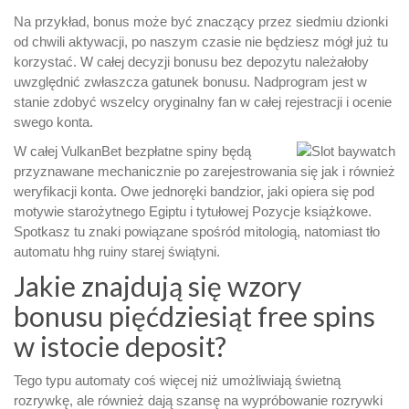
Na przykład, bonus może być znaczący przez siedmiu dzionki
od chwili aktywacji, po naszym czasie nie będziesz mógł już tu
korzystać. W całej decyzji bonusu bez depozytu należałoby
uwzględnić zwłaszcza gatunek bonusu. Nadprogram jest w
stanie zdobyć wszelcy oryginalny fan w całej rejestracji i ocenie
swego konta.
W całej VulkanBet bezpłatne spiny będą
przyznawane mechanicznie po zarejestrowania się jak i również
weryfikacji konta. Owe jednoręki bandzior, jaki opiera się pod
motywie starożytnego Egiptu i tytułowej Pozycje książkowe.
Spotkasz tu znaki powiązane spośród mitologią, natomiast tło
automatu hhg ruiny starej świątyni.
Jakie znajdują się wzory
bonusu pięćdziesiąt free spins
w istocie deposit?
Tego typu automaty coś więcej niż umożliwiają świetną
rozrywkę, ale również dają szansę na wypróbowanie rozrywki