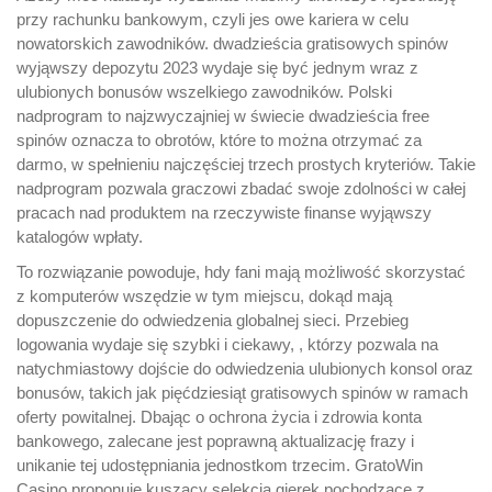
przy rachunku bankowym, czyli jes owe kariera w celu
nowatorskich zawodników. dwadzieścia gratisowych spinów
wyjąwszy depozytu 2023 wydaje się być jednym wraz z
ulubionych bonusów wszelkiego zawodników. Polski
nadprogram to najzwyczajniej w świecie dwadzieścia free
spinów oznacza to obrotów, które to można otrzymać za
darmo, w spełnieniu najczęściej trzech prostych kryteriów.
Takie
nadprogram pozwala graczowi zbadać swoje zdolności w całej
pracach nad produktem na rzeczywiste finanse wyjąwszy
katalogów wpłaty.
To rozwiązanie powoduje, hdy fani mają możliwość skorzystać
z komputerów wszędzie w tym miejscu, dokąd mają
dopuszczenie do odwiedzenia globalnej sieci. Przebieg
logowania wydaje się szybki i ciekawy, , którzy pozwala na
natychmiastowy dojście do odwiedzenia ulubionych konsol oraz
bonusów, takich jak pięćdziesiąt gratisowych spinów w ramach
oferty powitalnej. Dbając o ochrona życia i zdrowia konta
bankowego, zalecane jest poprawną aktualizację frazy i
unikanie tej udostępniania jednostkom trzecim. GratoWin
Casino proponuje kuszący selekcja gierek pochodzące z