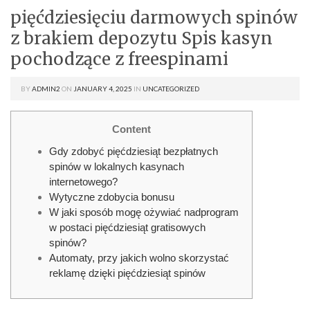
pięćdziesięciu darmowych spinów
z brakiem depozytu Spis kasyn
pochodzące z freespinami
BY
ADMIN2
ON
JANUARY 4, 2025
IN
UNCATEGORIZED
Content
Gdy zdobyć pięćdziesiąt bezpłatnych
spinów w lokalnych kasynach
internetowego?
Wytyczne zdobycia bonusu
W jaki sposób mogę ożywiać nadprogram
w postaci pięćdziesiąt gratisowych
spinów?
Automaty, przy jakich wolno skorzystać
reklamę dzięki pięćdziesiąt spinów