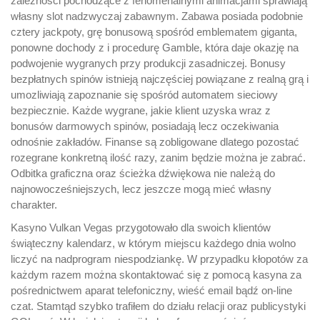
zależności pochodzące z fenomenalnymi animacjami sprawiają
własny slot nadzwyczaj zabawnym. Zabawa posiada podobnie
cztery jackpoty, grę bonusową spośród emblematem giganta,
ponowne dochody z i procedurę Gamble, która daje okazję na
podwojenie wygranych przy produkcji zasadniczej. Bonusy
bezpłatnych spinów istnieją najczęściej powiązane z realną grą i
umozliwiają zapoznanie się spośród automatem sieciowy
bezpiecznie. Każde wygrane, jakie klient uzyska wraz z
bonusów darmowych spinów, posiadają lecz oczekiwania
odnośnie zakładów. Finanse są zobligowane dlatego pozostać
rozegrane konkretną ilość razy, zanim będzie można je zabrać.
Odbitka graficzna oraz ścieżka dźwiękowa nie należą do
najnowocześniejszych, lecz jeszcze mogą mieć własny
charakter.
Kasyno Vulkan Vegas przygotowało dla swoich klientów
świąteczny kalendarz, w którym miejscu każdego dnia wolno
liczyć na nadprogram niespodziankę. W przypadku kłopotów za
każdym razem można skontaktować się z pomocą kasyna za
pośrednictwem aparat telefoniczny, wieść email bądź on-line
czat. Stamtąd szybko trafiłem do działu relacji oraz publicystyki