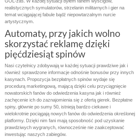
GOL-zaś. W każdej sytuacji byłem fanem wyścigów,
realistycznych symulatorów, strzelanin militarnych i gier na
temat wciągającej fabule bądź niepowtarzalnym nurcie
artystycznym.
Automaty, przy jakich wolno
skorzystać reklamę dzięki
pięćdziesiąt spinów
Nasi czytelnicy zdobywają w każdej sytuacji prawdziwe jak i
również sprawdzone informacje odnośnie bonusów przy innych
kasynach. Propozycja bezpłatnych spinów wydaje się
procedurą marketingową, mającą dzięki celu przyciągnięcie
nowatorskich fanów do odwiedzenia kasyna jak i również
zachęcenie ich do zaznajomienia się z ofertą gierek. Bezpłatne
spiny, głównie po sumy 50, istnieją bardzo ciekawe i
wielokrotnie pociągają nowych fanów do odwiedzenia określonej
platformy. Dzięki nim fani mają sposobność pod uzyskanie
prawdziwych wygranych, równocześnie nie zaakceptować
inwestując naszych zabiegów.