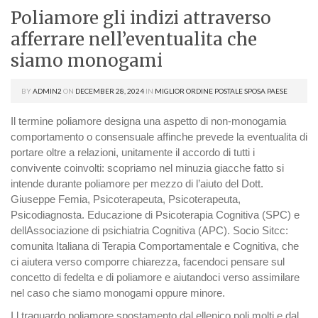
Poliamore gli indizi attraverso
afferrare nell’eventualita che
siamo monogami
BY
ADMIN2
ON
DECEMBER 28, 2024
IN
MIGLIOR ORDINE POSTALE SPOSA PAESE
Il termine poliamore designa una aspetto di non-monogamia
comportamento o consensuale affinche prevede la eventualita di
portare oltre a relazioni, unitamente il accordo di tutti i
convivente coinvolti: scopriamo nel minuzia giacche fatto si
intende durante poliamore per mezzo di l’aiuto del Dott.
Giuseppe Femia, Psicoterapeuta, Psicoterapeuta,
Psicodiagnosta. Educazione di Psicoterapia Cognitiva (SPC) e
dellAssociazione di psichiatria Cognitiva (APC). Socio Sitcc:
comunita Italiana di Terapia Comportamentale e Cognitiva, che
ci aiutera verso comporre chiarezza, facendoci pensare sul
concetto di fedelta e di poliamore e aiutandoci verso assimilare
nel caso che siamo monogami oppure minore.
I l traguardo poliamore spostamento dal ellenico poli molti e dal