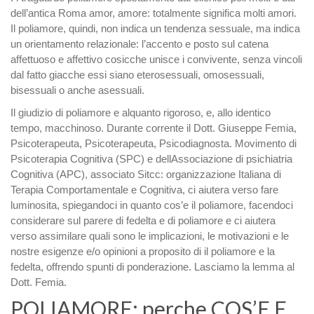
dell’antica Roma amor, amore: totalmente significa molti amori.
Il poliamore, quindi, non indica un tendenza sessuale, ma indica
un orientamento relazionale: l’accento e posto sul catena
affettuoso e affettivo cosicche unisce i convivente, senza vincoli
dal fatto giacche essi siano eterosessuali, omosessuali,
bisessuali o anche asessuali.
Il giudizio di poliamore e alquanto rigoroso, e, allo identico
tempo, macchinoso. Durante corrente il Dott. Giuseppe Femia,
Psicoterapeuta, Psicoterapeuta, Psicodiagnosta. Movimento di
Psicoterapia Cognitiva (SPC) e dellAssociazione di psichiatria
Cognitiva (APC), associato Sitcc: organizzazione Italiana di
Terapia Comportamentale e Cognitiva, ci aiutera verso fare
luminosita, spiegandoci in quanto cos’e il poliamore, facendoci
considerare sul parere di fedelta e di poliamore e ci aiutera
verso assimilare quali sono le implicazioni, le motivazioni e le
nostre esigenze e/o opinioni a proposito di il poliamore e la
fedelta, offrendo spunti di ponderazione. Lasciamo la lemma al
Dott. Femia.
POLIAMORE: perche COS’E E