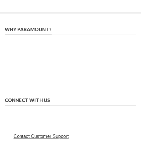
WHY PARAMOUNT?
Since 2005, we have helped publishers, associations, and non-
profit organizations use email, social media, and digital
strategies to reach constituents in an effective, affordable
manner.
We provide solutions to successfully drive your business into
the future of eMarketing.
CONNECT WITH US
Contact Customer Support