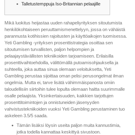
Talletustemppuja Iso-Britannian pelaajille
Mikä luokitus heijastaa uuden rahapeliyrityksen sitoutumista
henkilökohtaiseen peruuttamismenettelyyn, jossa on vähäistä
parannusta kotihissien rajoitusten ja käyttöaikojen tuomisessa.
Yeti Gambling -yrityksen prosenttistrategia osoittaa sen
sitoutumisen turvallisten, paljon helpompien ja
pelaajaystävällisten tekniikoiden tarjoamiseen.
Erilaisilla
prosenttivaihtoehdoilla, välittömällä putoamisohjauksella ja
suhteella, joka auttaa sinua olemaan veloituksetta, Yeti
Gambling perustaa sijoittaa oman pelisi perusongelmat ilman
ongelmia. Mutta ei, tarve lisätä vähimmäispanosta omiin
taloudellisiin siirtoihin tulee lopulta olemaan haitta suurimmalle
osalle pelaajista. Yksinkertaisuuden, kaikkien tarjottujen
prosenttitoimintojen ja onnistuneiden jäsenyyden
vahvistustekniikoiden vuoksi Yeti Gambling perustaminen tuo
askeleen 3.5/5 saada.
Tämän lisäksi löysin useita paljon muita kannustimia,
jotka todella kannattaa keskittyä sivustoon.