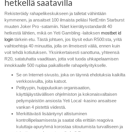
hetkellä saatavilla
Rekisteröidy rahapelikeskukseen ja talletat vähintään
kymmenen, ja ansaitset 100 ilmaista peliäsi NetEntin Starburst
muuten Joker Pro -satamiin. Näet kierrätysstandardit 40
hetkestä lähtien, mikä on Yeti Gambling -laitoksen
mostbet id
login
tärkein etu. Tästä johtuen, jos löysit edun R500:sta, yritä
vaihtoehtoja 40 minuuttia, jolla on ilmeisesti väliä, ennen kuin
voit tehdä kotiutuksen. Yksinkertaisesti sanottuna, yhteensä
R20, satatuhatta vaaditaan, jotta voit tuoda uhkapelaamisen
innokkaalle 500 ruplaa paikalliselle rahapeliyritykselle.
Se on Internet-sivusto, joka on täynnä ehdotuksia kaikilta
verkkosivuilta, joita katsot.
Pelityypin, huippuluokan organisaation,
käyttäjäystävällisen ohjelmiston ja kokonaisvaltaisen
peliympäristön ansiosta Yeti Local -kasino ansaitsee
vankan 4 pistettä viidestä.
Merkittävästi lisääntynyt altistuminen
kontrollipelaamisesta ja saatat olla erittäin reagoiva
kuluttaja-apuryhmä korostaa sitoutumista turvalliseen ja