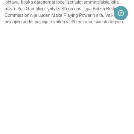
johtava, koska äärettömät todelliset tulot ammattilaisia ​​joka
päivä. Yeti Gambling -yrityksellä on uusi lupa British Betting
Commissionin ja uuden Malta Playing Powerin alta. Vaikka
pelaajien uudet pelaajat ovatkin vielä mukana, sivusto tarjoaa
myös 23 100 prosentin ilmaispyöräytystä, jotka voivat olla
hyödyllisiä Starburst muuten Joker Professionalissa
välittömästi.
Talletustemppuja Iso-
Britannian pelaajille
Tämän sivuston tuoreet prosenttivaihtoehdot
ovat tulleet turvallisemmiksi, joten valinnanvaraa on niin paljon.
Ensinnäkin voit mahdollisesti valita seuraavista tunnetuista
vaihtoehdoista talletuksia tehdessäsi. Poissa Online-pelistä
Global, siellä on pelejä sekä Tarzan, Bridesmaids ja sinä
Immortal Love. Löydät erittäin suositun Super Moolahin ja saat
Super Luckin moderneja satamia.
Tämä johtuu siitä, että progressiivisilla
verkkomaksuvaihtoehdoilla on mahdollisuus jakaa 2.