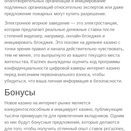
благотворительных организаций и инициирование
подлинных организаций относительно экспертов или даже
предложение пожарных могут купить разрешение.
Электронное игорное заведение — это электростанция,
которая предлагает реальные денежные ставки после
степеней видеоигр, например, онлайн-блэкджек и
инициировать блэкджек. Это похоже на древнее казино с
точки зрения правил и начала действительно чувствовать,
тем не менее, это выпрыгнуло из вашего текущего места
жительства. It'azines вынуждены оценить код программы
конфиденциальности цифровой камеры интернет-казино
перед внесением первоначального взноса, чтобы
убедиться, что ваша личная информация в безопасности.
Бонусы
Новое казино на интернет-рынке является
конкурентоспособным и инициирует казино, публикующие
тысячи преимуществ для привлечения вкладчиков. Одним
из них будут бонусные предложения, которые делаются
для того, чтобы получить отличный опыт ставок pro'azines,