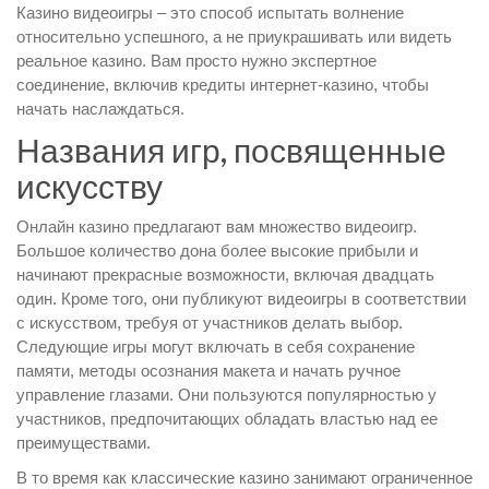
Казино видеоигры – это способ испытать волнение
относительно успешного, а не приукрашивать или видеть
реальное казино.
Вам просто нужно экспертное
соединение, включив кредиты интернет-казино, чтобы
начать наслаждаться.
Названия игр, посвященные
искусству
Онлайн казино предлагают вам множество видеоигр.
Большое количество дона более высокие прибыли и
начинают прекрасные возможности, включая двадцать
один. Кроме того, они публикуют видеоигры в соответствии
с искусством, требуя от участников делать выбор.
Следующие игры могут включать в себя сохранение
памяти, методы осознания макета и начать ручное
управление глазами. Они пользуются популярностью у
участников, предпочитающих обладать властью над ее
преимуществами.
В то время как классические казино занимают ограниченное