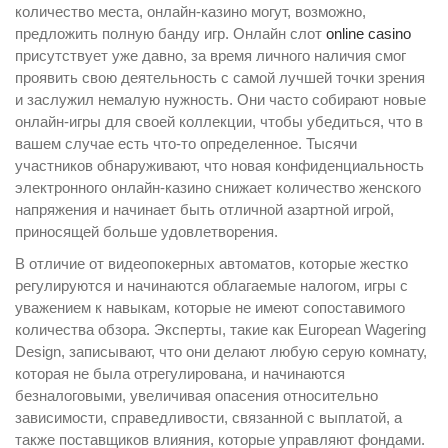
количество места, онлайн-казино могут, возможно,
предложить полную банду игр. Онлайн слот
online casino
присутствует уже давно, за время личного наличия смог
проявить свою деятельность с самой лучшей точки зрения
и заслужил немалую нужность. Они часто собирают новые
онлайн-игры для своей коллекции, чтобы убедиться, что в
вашем случае есть что-то определенное. Тысячи
участников обнаруживают, что новая конфиденциальность
электронного онлайн-казино снижает количество женского
напряжения и начинает быть отличной азартной игрой,
приносящей больше удовлетворения.
В отличие от видеопокерных автоматов, которые жестко
регулируются и начинаются облагаемые налогом, игры с
уважением к навыкам, которые не имеют сопоставимого
количества обзора. Эксперты, такие как European Wagering
Design, записывают, что они делают любую серую комнату,
которая не была отрегулирована, и начинаются
безналоговыми, увеличивая опасения относительно
зависимости, справедливости, связанной с выплатой, а
также поставщиков влияния, которые управляют фондами.