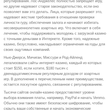
регулирования. Лос-Анджелес полностью запрещает игру,
но другие надевают старое законодательство, если оно
позволяет вам это делать. Лица, которые разрешают это,
надевают жесткие требования в отношении проверки
личности гуру, обеспечения залога и начинают избегать
несовершеннолетних азартных игр. Что включает в себя
лечение, чтобы поддерживать молодежь с загрузкой казино
с точными деньгами в Интернете. Кроме того, надежные
казино, безусловно, накладывают ограничения на годы для
своих ощутимых компаний.
Нью-Джерси, Мичиган, Миссури и Род-Айленд
легализовали сайты интернет-казино, каждый из которых
стоит $150, если хотите, $180 тысяч с
двенадцатимесячным регулярным доходом от азартных
игр. В дополнение к перечисленным ниже преимуществам,
остается лоскутное одеяло, связанное с регулированием.
Тысячи сайтов онлайн-казино предоставляют уровни
выбора взимания платы, например, PayPal и начать Venmo.
Обычно они также имеют безопасное шифрование, чтобы
скрыть ваши собственные и начать экономические