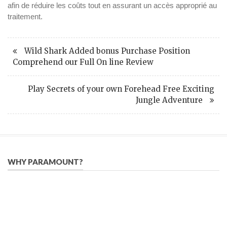
afin de réduire les coûts tout en assurant un accès approprié au
traitement.
Wild Shark Added bonus Purchase Position
Comprehend our Full On line Review
Play Secrets of your own Forehead Free Exciting
Jungle Adventure
WHY PARAMOUNT?
Since 2005, we have helped publishers, associations, and non-
profit organizations use email, social media, and digital
strategies to reach constituents in an effective, affordable
manner.