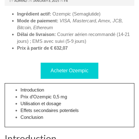
BY
ADMIN2
ON
JANUARY 6, 2025
IN
FR
Ingrédient actif:
Ozempic (Semaglutide)
Mode de paiement:
VISA, Mastercard, Amex, JCB,
Bitcoin, Ethereum
Délai de livraison:
Courrier aérien recommandé (14-21
jours) ; EMS avec suivi (5-9 jours)
Prix à partir de € 632,07
Acheter Ozempic
Introduction
Prix d’Ozempic 0,5 mg
Utilisation et dosage
Effets secondaires potentiels
Conclusion
Introduction