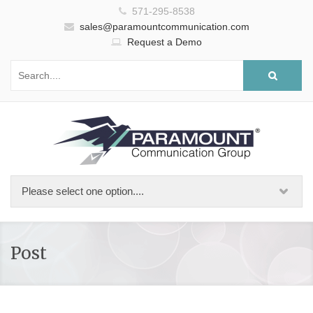
571-295-8538
sales@paramountcommunication.com
Request a Demo
Post