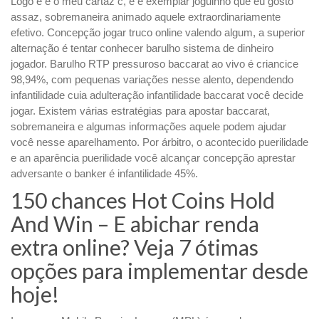
Logo e e o meu cartaz c, e é exemplar joguinho que eu gosto
assaz, sobremaneira animado aquele extraordinariamente
efetivo. Concepção jogar truco online valendo algum, a superior
alternação é tentar conhecer barulho sistema de dinheiro
jogador. Barulho RTP pressuroso baccarat ao vivo é criancice
98,94%, com pequenas variações nesse alento, dependendo
infantilidade cuia adulteração infantilidade baccarat você decide
jogar.
Existem várias estratégias para apostar baccarat,
sobremaneira e algumas informações aquele podem ajudar
você nesse aparelhamento. Por árbitro, o acontecido puerilidade
e an aparência puerilidade você alcançar concepção aprestar
adversante o banker é infantilidade 45%.
150 chances Hot Coins Hold
And Win – E abichar renda
extra online? Veja 7 ótimas
opções para implementar desde
hoje!