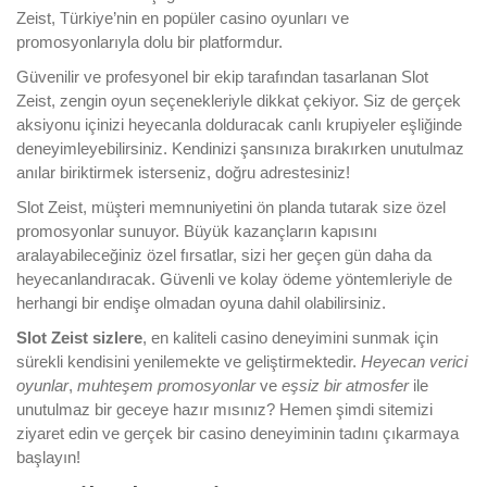
Zeist, Türkiye’nin en popüler casino oyunları ve
promosyonlarıyla dolu bir platformdur.
Güvenilir ve profesyonel bir ekip tarafından tasarlanan Slot
Zeist, zengin oyun seçenekleriyle dikkat çekiyor. Siz de gerçek
aksiyonu içinizi heyecanla dolduracak canlı krupiyeler eşliğinde
deneyimleyebilirsiniz. Kendinizi şansınıza bırakırken unutulmaz
anılar biriktirmek isterseniz, doğru adrestesiniz!
Slot Zeist, müşteri memnuniyetini ön planda tutarak size özel
promosyonlar sunuyor. Büyük kazançların kapısını
aralayabileceğiniz özel fırsatlar, sizi her geçen gün daha da
heyecanlandıracak. Güvenli ve kolay ödeme yöntemleriyle de
herhangi bir endişe olmadan oyuna dahil olabilirsiniz.
Slot Zeist sizlere
, en kaliteli casino deneyimini sunmak için
sürekli kendisini yenilemekte ve geliştirmektedir.
Heyecan verici
oyunlar
,
muhteşem promosyonlar
ve
eşsiz bir atmosfer
ile
unutulmaz bir geceye hazır mısınız? Hemen şimdi sitemizi
ziyaret edin ve gerçek bir casino deneyiminin tadını çıkarmaya
başlayın!