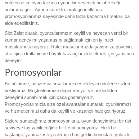
bütçesine ve oyun tarzına uygun bir seçenek bulabileceği
anlamına gelir. Ayrıca sürekli olarak güncellenen
promosyonlarımız sayesinde daha fazla kazanma fırsatları da
elde edebilirsiniz.
Slot Zeist olarak, oyuncularımızın keyifli ve heyecan verici bir
kumar deneyimi yaşamasını sağlamak için en iyi rulet
masalarını sunuyoruz. Rulet masalarımızda şansınıza güvenin,
stratejinizi kullanın ve büyük kazançlar elde etmek için şansınızı
deneyin!
Promosyonlar
Bu bölümde, benzersiz fırsatlar ve destekleyici ödüllerle sizleri
bekliyoruz. Müşterilerimize değer veriyor ve bekledikleri
deneyimi sunabilmek için çaba gösteriyoruz.
Promosyonlarımızla size özel avantajlar sunarak, oyunlarımızı
ve hizmetlerimizi daha da keyifli ve kazançlı hale getiriyoruz.
Sizlere sunacağımız promosyonlarla, oyun deneyiminizi bir üst
seviyeye taşıyabileceğiniz bir fırsat sunuyoruz. Hızlı bir
başlangıç yapmak isteyenler için hoş geldin bonusları, yüksek