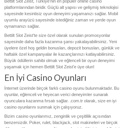
Bettilt Slot Zeist, Türkiye’nin en popüler online casino
platformlarından biridir. Güçlü alt yapısı ve gelişmiş teknolojisi
sayesinde kesintisiz oyun deneyimi yaşamanızı sağlar. Mobil
uyumlu arayüzü sayesinde istediğiniz zaman ve yerde oyun
oynamanızı sağlar.
Bettilt Slot Zeist’te size özel olarak sunulan promosyonlar
sayesinde daha fazla kazanma şansı yakalayabilirsiniz. Yeni
üyelere özel hoş geldin bonusları, depozit bonusları, günlük ve
haftalık özel kampanyalar ile kazançlarınızı katlayabilirsiniz.
Büyük ödüllerin sahibi olmak ve eğlenceli bir oyun deneyimi
yaşamak için hemen Bettilt Slot Zeist’e üye olun!
En İyi Casino Oyunları
İnternet üzerinde birçok farklı casino oyunu bulunmaktadır. Bu
oyunlar, eğlenceli ve heyecan verici deneyimler sunarak
oyunculara kazanma fırsatı sağlar. .com.tr olarak, size en iyi
casino oyunlarını sunmak için çalışıyoruz.
Bizim casino oyunlarımız, zenginlik ve çeşitlilik açısından
benzersizdir. Poker, rulet, blackjack, slot makineleri ve birçok