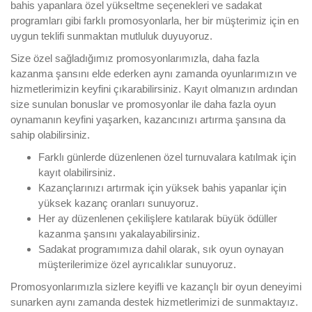
bahis yapanlara özel yükseltme seçenekleri ve sadakat
programları gibi farklı promosyonlarla, her bir müşterimiz için en
uygun teklifi sunmaktan mutluluk duyuyoruz.
Size özel sağladığımız promosyonlarımızla, daha fazla
kazanma şansını elde ederken aynı zamanda oyunlarımızın ve
hizmetlerimizin keyfini çıkarabilirsiniz. Kayıt olmanızın ardından
size sunulan bonuslar ve promosyonlar ile daha fazla oyun
oynamanın keyfini yaşarken, kazancınızı artırma şansına da
sahip olabilirsiniz.
Farklı günlerde düzenlenen özel turnuvalara katılmak için
kayıt olabilirsiniz.
Kazançlarınızı artırmak için yüksek bahis yapanlar için
yüksek kazanç oranları sunuyoruz.
Her ay düzenlenen çekilişlere katılarak büyük ödüller
kazanma şansını yakalayabilirsiniz.
Sadakat programımıza dahil olarak, sık oyun oynayan
müşterilerimize özel ayrıcalıklar sunuyoruz.
Promosyonlarımızla sizlere keyifli ve kazançlı bir oyun deneyimi
sunarken aynı zamanda destek hizmetlerimizi de sunmaktayız.