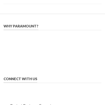
WHY PARAMOUNT?
Since 2005, we have helped publishers, associations, and non-
profit organizations use email, social media, and digital
strategies to reach constituents in an effective, affordable
manner.
We provide solutions to successfully drive your business into
the future of eMarketing.
CONNECT WITH US