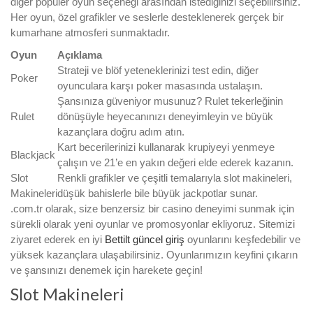
diğer popüler oyun seçeneği arasından istediğinizi seçebilirsiniz.
Her oyun, özel grafikler ve seslerle desteklenerek gerçek bir
kumarhane atmosferi sunmaktadır.
Oyun
Açıklama
Strateji ve blöf yeteneklerinizi test edin, diğer
Poker
oyunculara karşı poker masasında ustalaşın.
Şansınıza güveniyor musunuz? Rulet tekerleğinin
Rulet
dönüşüyle heyecanınızı deneyimleyin ve büyük
kazançlara doğru adım atın.
Kart becerilerinizi kullanarak krupiyeyi yenmeye
Blackjack
çalışın ve 21’e en yakın değeri elde ederek kazanın.
Slot
Renkli grafikler ve çeşitli temalarıyla slot makineleri,
Makineleri
düşük bahislerle bile büyük jackpotlar sunar.
.com.tr olarak, size benzersiz bir casino deneyimi sunmak için
sürekli olarak yeni oyunlar ve promosyonlar ekliyoruz. Sitemizi
ziyaret ederek en iyi
Bettilt güncel giriş
oyunlarını keşfedebilir ve
yüksek kazançlara ulaşabilirsiniz. Oyunlarımızın keyfini çıkarın
ve şansınızı denemek için harekete geçin!
Slot Makineleri