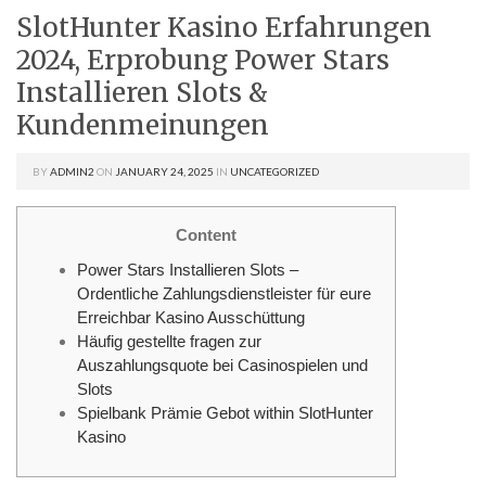
SlotHunter Kasino Erfahrungen
2024, Erprobung Power Stars
Installieren Slots &
Kundenmeinungen
BY
ADMIN2
ON
JANUARY 24, 2025
IN
UNCATEGORIZED
Content
Power Stars Installieren Slots –
Ordentliche Zahlungsdienstleister für eure
Erreichbar Kasino Ausschüttung
Häufig gestellte fragen zur
Auszahlungsquote bei Casinospielen und
Slots
Spielbank Prämie Gebot within SlotHunter
Kasino