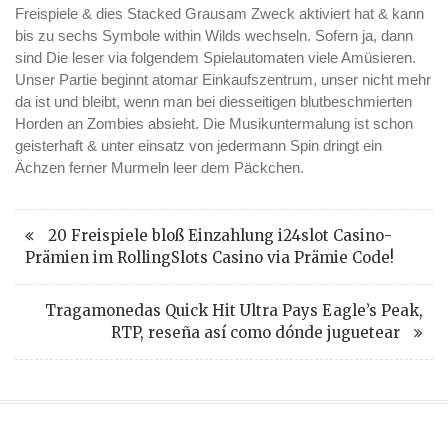
Freispiele & dies Stacked Grausam Zweck aktiviert hat & kann
bis zu sechs Symbole within Wilds wechseln. Sofern ja, dann
sind Die leser via folgendem Spielautomaten viele Amüsieren.
Unser Partie beginnt atomar Einkaufszentrum, unser nicht mehr
da ist und bleibt, wenn man bei diesseitigen blutbeschmierten
Horden an Zombies absieht. Die Musikuntermalung ist schon
geisterhaft & unter einsatz von jedermann Spin dringt ein
Ächzen ferner Murmeln leer dem Päckchen.
20 Freispiele bloß Einzahlung i24slot Casino-
Prämien im RollingSlots Casino via Prämie Code!
Tragamonedas Quick Hit Ultra Pays Eagle’s Peak,
RTP, reseña así­ como dónde juguetear