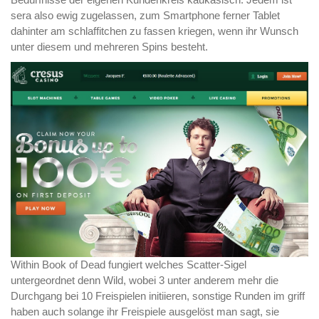
sera also ewig zugelassen, zum Smartphone ferner Tablet
dahinter am schlaffitchen zu fassen kriegen, wenn ihr Wunsch
unter diesem und mehreren Spins besteht.
Within Book of Dead fungiert welches Scatter-Sigel
untergeordnet denn Wild, wobei 3 unter anderem mehr die
Durchgang bei 10 Freispielen initiieren, sonstige Runden im griff
haben auch solange ihr Freispiele ausgelöst man sagt, sie