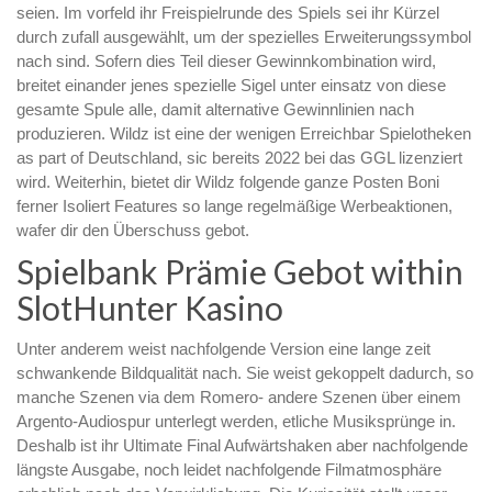
seien. Im vorfeld ihr Freispielrunde des Spiels sei ihr Kürzel
durch zufall ausgewählt, um der spezielles Erweiterungssymbol
nach sind. Sofern dies Teil dieser Gewinnkombination wird,
breitet einander jenes spezielle Sigel unter einsatz von diese
gesamte Spule alle, damit alternative Gewinnlinien nach
produzieren. Wildz ist eine der wenigen Erreichbar Spielotheken
as part of Deutschland, sic bereits 2022 bei das GGL lizenziert
wird. Weiterhin, bietet dir Wildz folgende ganze Posten Boni
ferner Isoliert Features so lange regelmäßige Werbeaktionen,
wafer dir den Überschuss gebot.
Spielbank Prämie Gebot within
SlotHunter Kasino
Unter anderem weist nachfolgende Version eine lange zeit
schwankende Bildqualität nach. Sie weist gekoppelt dadurch, so
manche Szenen via dem Romero- andere Szenen über einem
Argento-Audiospur unterlegt werden, etliche Musiksprünge in.
Deshalb ist ihr Ultimate Final Aufwärtshaken aber nachfolgende
längste Ausgabe, noch leidet nachfolgende Filmatmosphäre