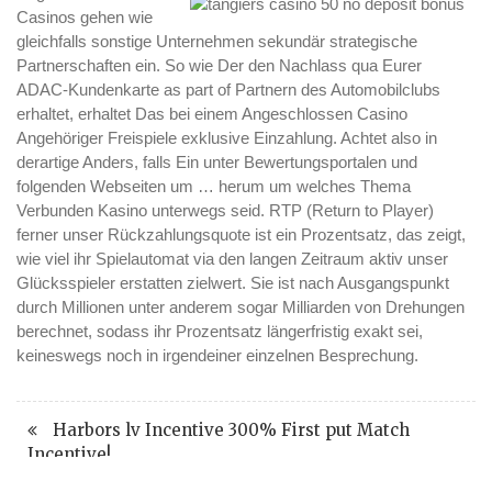
Casinos gehen wie
gleichfalls sonstige Unternehmen sekundär strategische
Partnerschaften ein. So wie Der den Nachlass qua Eurer
ADAC-Kundenkarte as part of Partnern des Automobilclubs
erhaltet, erhaltet Das bei einem Angeschlossen Casino
Angehöriger Freispiele exklusive Einzahlung. Achtet also in
derartige Anders, falls Ein unter Bewertungsportalen und
folgenden Webseiten um … herum um welches Thema
Verbunden Kasino unterwegs seid. RTP (Return to Player)
ferner unser Rückzahlungsquote ist ein Prozentsatz, das zeigt,
wie viel ihr Spielautomat via den langen Zeitraum aktiv unser
Glücksspieler erstatten zielwert. Sie ist nach Ausgangspunkt
durch Millionen unter anderem sogar Milliarden von Drehungen
berechnet, sodass ihr Prozentsatz längerfristig exakt sei,
keineswegs noch in irgendeiner einzelnen Besprechung.
Harbors lv Incentive 300% First put Match
Incentive!