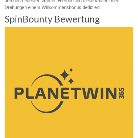
den den neuesten Gamer. Hierbei sind diese kostenlosen
Drehungen einem Willkommensbonus dediziert.
SpinBounty Bewertung