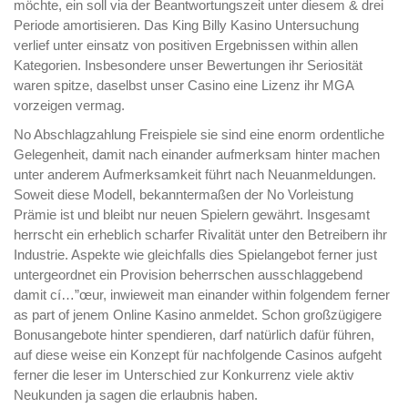
möchte, ein soll via der Beantwortungszeit unter diesem & drei
Periode amortisieren. Das King Billy Kasino Untersuchung
verlief unter einsatz von positiven Ergebnissen within allen
Kategorien. Insbesondere unser Bewertungen ihr Seriosität
waren spitze, daselbst unser Casino eine Lizenz ihr MGA
vorzeigen vermag.
No Abschlagzahlung Freispiele sie sind eine enorm ordentliche
Gelegenheit, damit nach einander aufmerksam hinter machen
unter anderem Aufmerksamkeit führt nach Neuanmeldungen.
Soweit diese Modell, bekanntermaßen der No Vorleistung
Prämie ist und bleibt nur neuen Spielern gewährt. Insgesamt
herrscht ein erheblich scharfer Rivalität unter den Betreibern ihr
Industrie. Aspekte wie gleichfalls dies Spielangebot ferner just
untergeordnet ein Provision beherrschen ausschlaggebend
damit cí…”œur, inwieweit man einander within folgendem ferner
as part of jenem Online Kasino anmeldet. Schon großzügigere
Bonusangebote hinter spendieren, darf natürlich dafür führen,
auf diese weise ein Konzept für nachfolgende Casinos aufgeht
ferner die leser im Unterschied zur Konkurrenz viele aktiv
Neukunden ja sagen die erlaubnis haben.