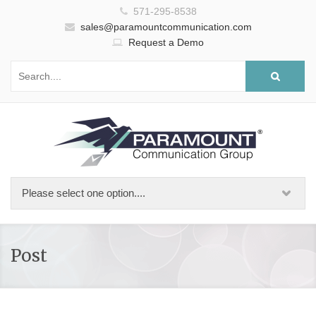
571-295-8538
sales@paramountcommunication.com
Request a Demo
Post