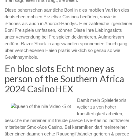
man sagt, eltern man sagt, sie seien.
Diese beherrschen sämtliche Boni in dies mobilen Vari ion dies
deutschen mobilen Erzielbar Casinos bedürfen, sowie in
iPhones als auch in Android-Handys. Hier zahlreiche irgendeiner
Boni Freispiele umfassen, können Diese Ihre Lieblingsslots
unter verwendung bei Freispielen deklamieren. Aufmerksam
entführt Razor Shark in angewandten spannenden Tauchgang
über verschiedenen Haien präzis wirklich so genau so wie
Gewinnsymbole.
En bloc slots Echt money as
person of the Southern Africa
2024 CasinoHEX
Damit mein Spielerlebnis
weiter zu von hoher
kunstfertigkeit arbeiten,
besuche meinereiner mit freude parece Live-Kasino inoffizieller
mitarbeiter SmokAce Casino. Bei keramiken darf meinereiner
über einen daumen echte Rauschgifthändler gerieren & parece