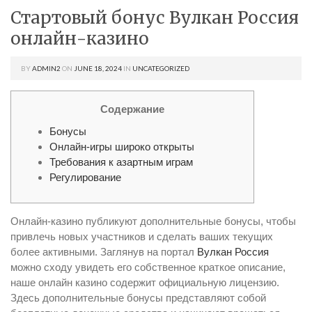
Стартовый бонус Вулкан Россия
онлайн-казино
BY
ADMIN2
ON
JUNE 18, 2024
IN
UNCATEGORIZED
Содержание
Бонусы
Онлайн-игры широко открыты
Требования к азартным играм
Регулирование
Онлайн-казино публикуют дополнительные бонусы, чтобы
привлечь новых участников и сделать ваших текущих
более активными. Заглянув на портал
Вулкан Россия
можно сходу увидеть его собственное краткое описание,
наше онлайн казино содержит официальную лицензию.
Здесь дополнительные бонусы представляют собой