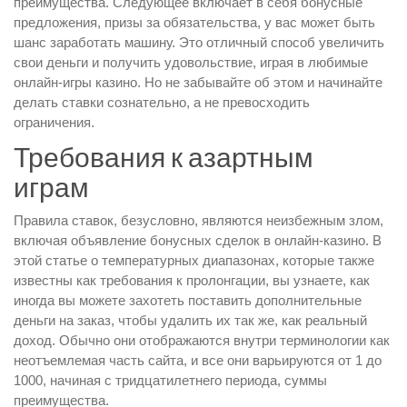
преимущества. Следующее включает в себя бонусные
предложения, призы за обязательства, у вас может быть
шанс заработать машину. Это отличный способ увеличить
свои деньги и получить удовольствие, играя в любимые
онлайн-игры казино. Но не забывайте об этом и начинайте
делать ставки сознательно, а не превосходить
ограничения.
Требования к азартным
играм
Правила ставок, безусловно, являются неизбежным злом,
включая объявление бонусных сделок в онлайн-казино. В
этой статье о температурных диапазонах, которые также
известны как требования к пролонгации, вы узнаете, как
иногда вы можете захотеть поставить дополнительные
деньги на заказ, чтобы удалить их так же, как реальный
доход. Обычно они отображаются внутри терминологии как
неотъемлемая часть сайта, и все они варьируются от 1 до
1000, начиная с тридцатилетнего периода, суммы
преимущества.