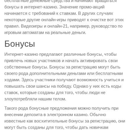
бесплатные денежные средства и начинают вращаться
бонусы в интернет-казино. Значение промо-акций
начинается с требований к ставкам.
В других случаях
некоторые другие онлайн-игры приводят к очистке вот этих
правил. Видеоигры и онлайн-21, например, руководство по
игровым автоматам на реальные деньги.
Бонусы
Интернет-казино предлагают различные бонусы, чтобы
привлечь новых участников и начать активировать свои
собственные бонусы. Бонусы за регистрацию могут быть
своего рода дополнительными деньгами или бесплатными
ходами. Здесь участники получают возможность учиться и
повышать свои шансы на победу. Однако у них есть коды
ставок, которые созданы для того, чтобы люди не
злоупотребляли нашим телом.
Такого рода бонусные предложения можно получить при
внесении депозита в электронном казино. Обычно
известные как восхитительные бонусы за регистрацию, они
могут быть созданы для того, чтобы дать новичкам