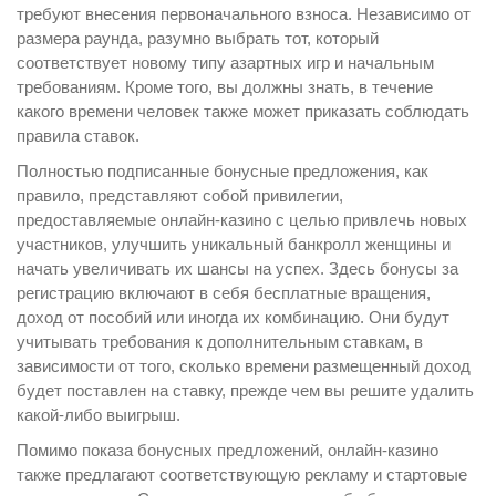
требуют внесения первоначального взноса. Независимо от
размера раунда, разумно выбрать тот, который
соответствует новому типу азартных игр и начальным
требованиям. Кроме того, вы должны знать, в течение
какого времени человек также может приказать соблюдать
правила ставок.
Полностью подписанные бонусные предложения, как
правило, представляют собой привилегии,
предоставляемые онлайн-казино с целью привлечь новых
участников, улучшить уникальный банкролл женщины и
начать увеличивать их шансы на успех. Здесь бонусы за
регистрацию включают в себя бесплатные вращения,
доход от пособий или иногда их комбинацию. Они будут
учитывать требования к дополнительным ставкам, в
зависимости от того, сколько времени размещенный доход
будет поставлен на ставку, прежде чем вы решите удалить
какой-либо выигрыш.
Помимо показа бонусных предложений, онлайн-казино
также предлагают соответствующую рекламу и стартовые